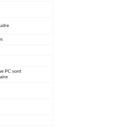
udre
es
ique PC sont
aire