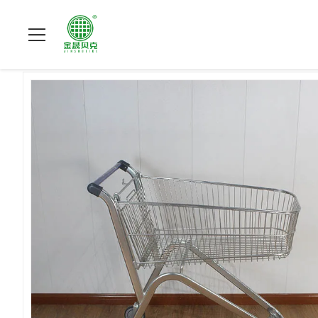
À La Maison
>
Produits
>
chariot de achat à supermarché
>
St