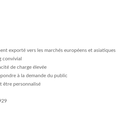
ement exporté vers les marchés européens et asiatiques
 convivial
acité de charge élevée
répondre à la demande du public
ut être personnalisé
1929