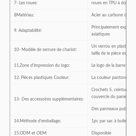
7- Les roues:
roues en TPU à double 
8Matériau:
Acier au carbone de ha
Principalement exporté 
9. Adaptabilité:
asiatiques
Un verrou en plastique o
10- Modèle de serrure de chariot:
taille de la pièce est dis
11.Zone d'impression du logo:
Le logo de la barre de m
12. Pièces plastiques Couleur:
La couleur pantone est 
Crochets S, ceinture de 
couvercle du panier sup
13- Des accessoires supplémentaires:
Des panneaux publicitai
14.Méthode d'emballage:
1pc par sac à bulles
15.ODM et OEM:
Disponible