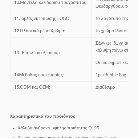
10.Μοντέλο κλειδαριού τροχόσπιτου:
ψευδαργύρου, το μέγε
11.Τομέας εκτύπωσης LOGO:
Το λογότυπο της γραμ
12.Πλαστικά μέρη Χρώμα:
Το χρώμα Panton είνα
Σάνγκες, ζώνη ασφαλε
κάλυψη πάνω στο πλα
13- Επιπλέον αξεσουάρ:
Οι διαφημιστικές πλασ
14Μέθοδος συσκευασίας:
1pc/Bubble Bag
15.ODM και OEM:
Διαθέσιμο
Χαρακτηριστικά του προϊόντος
Χάλυβα άνθρακα υψηλής ποιότητας Q195
Υψηλή αναγνώριση πελατών, κυρίως εξαγωγές στις