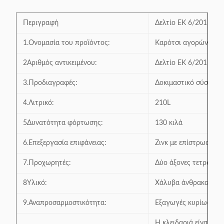
Περιγραφή
Δελτίο ΕΚ 6/2011.
1.Ονομασία του προϊόντος:
Καρότσι αγορών ευρ
2Αριθμός αντικειμένου:
Δελτίο ΕΚ 6/2011.
3.Προδιαγραφές:
Δοκιμαστικό σύστημα
4.Λιτρικό:
210L
5Δυνατότητα φόρτωσης:
130 κιλά
6.Επεξεργασία επιφάνειας:
Ζινκ με επίστρωση σ
7.Προχωρητές:
Δύο άξονες τετράγων
8Υλικό:
Χάλυβα άνθρακα υψη
9.Αναπροσαρμοστικότητα:
Εξαγωγές κυρίως σε ε
Η κλειδαριά είναι δι