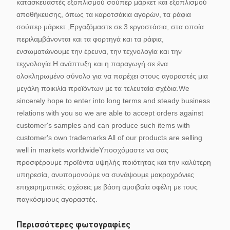
κατασκευαστές εξοπλισμού σούπερ μάρκετ και εξοπλισμού
αποθήκευσης, όπως τα καροτσάκια αγορών, τα ράφια
σούπερ μάρκετ.,Εργαζόμαστε σε 3 εργοστάσια, στα οποία
περιλαμβάνονται και τα φορτηγά και τα ράφια,
ενσωματώνουμε την έρευνα, την τεχνολογία και την
τεχνολογία.Η ανάπτυξη και η παραγωγή σε ένα
ολοκληρωμένο σύνολο για να παρέχει στους αγοραστές μια
μεγάλη ποικιλία προϊόντων με τα τελευταία σχέδια.We
sincerely hope to enter into long terms and steady business
relations with you so we are able to accept orders against
customer's samples and can produce such items with
customer's own trademarks All of our products are selling
well in markets worldwideΥποσχόμαστε να σας
προσφέρουμε προϊόντα υψηλής ποιότητας και την καλύτερη
υπηρεσία, ανυπομονούμε να συνάψουμε μακροχρόνιες
επιχειρηματικές σχέσεις με βάση αμοιβαία οφέλη με τους
παγκόσμιους αγοραστές.
Περισσότερες φωτογραφίες