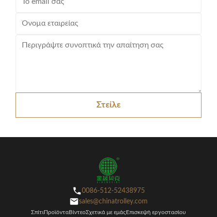
Στείλε
0086-512-52438975
sales@chinatrolley.com
Σπίτι
Προϊόντα
Βίντεο
Σχετικά με εμάς
Επισκεψή εργοστασίου