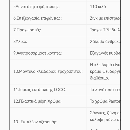
5Δυνατότητα φόρτωσης:
110 κιλά
6.Επεξεργασία επιφάνειας:
Ζινκ με επίστρωση σ
7.Προχωρητές:
Τροχοι TPU διπλού ά
8Υλικό:
Χάλυβα άνθρακα υψη
9.Αναπροσαρμοστικότητα:
Εξαγωγές κυρίως σε ε
Η κλειδαριά είναι δι
10.Μοντέλο κλειδαριού τροχόσπιτου:
κράμα ψευδαργύρου, 
διαθέσιμο.
11.Τομέας εκτύπωσης LOGO:
Το λογότυπο της γραμ
12.Πλαστικά μέρη Χρώμα:
Το χρώμα Panton είνα
Σάνγκες, ζώνη ασφαλε
κάλυψη πάνω στο πλα
13- Επιπλέον αξεσουάρ: