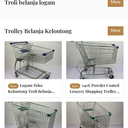
Troli belanja logam
More
Trolley Belanja Kelontong
More
Logam Toko
240L Powder Coated
Baru
Baru
Kelontong Troli Belanja
Grocery Shopping Trolley
135L Sertifikat CE
Carbon Steel Q195 Troli
Belanja Eceran