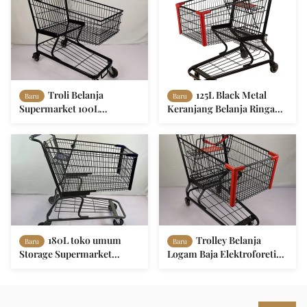
Troli Belanja
125L Black Metal
Baru
Baru
Supermarket 100L
Keranjang Belanja Ringan
Keranjang Besar
Trolley EN BS 1929
Disesuaikan Dengan
Pegangan Keranjang Kecil
180L toko umum
Trolley Belanja
Baru
Baru
Storage Supermarket
Logam Baja Elektroforetik
Trolley Baja Keranjang
Disesuaikan Troli Belanja
belanja
Lapisan Serbuk Hitam