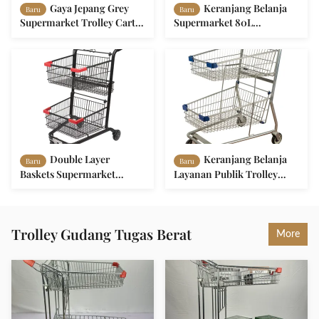
Gaya Jepang Grey
Keranjang Belanja
Baru
Baru
Supermarket Trolley Cart
Supermarket 80L
Toko Kelontong Keranjang
Keranjang Ganda Trolley
Belanja CE
Logam Besar
Double Layer
Keranjang Belanja
Baru
Baru
Baskets Supermarket
Layanan Publik Trolley
Trolley Cart Toko
Metal Double Basket
Kelontong Trolley Belanja
Shopping Cart Logo
Ringan
Dicetak Galvanis
Trolley Gudang Tugas Berat
More