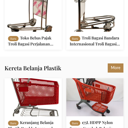
Toko Bebas Pajak
Troli Bagasi Bandara
Baru
Baru
Troli Bagasi Perjalanan
Internasional Troli Bagasi
Trolley Bagasi Stainless
Portabel OEM ODM
Steel Tiga Roda
Kereta Belanja Plastik
More
Keranjang Belanja
175L HDPP Nylon
Baru
Baru