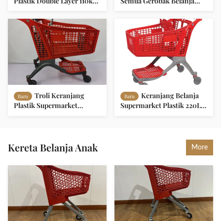
Plastik Double Layer 110kgs
Semua Gerobak Belanja
Memuat Kapasitas
Plastik Gudang
Keranjang Belanja Plastik
Supermarket Shopping
Trolley
Troli Keranjang
Keranjang Belanja
Baru
Baru
Plastik Supermarket
Supermarket Plastik 220L
Ringan Dengan Partisi
Dengan Roda TPR 5 inci
Plastik OEM ODM
Kereta Belanja Anak
More