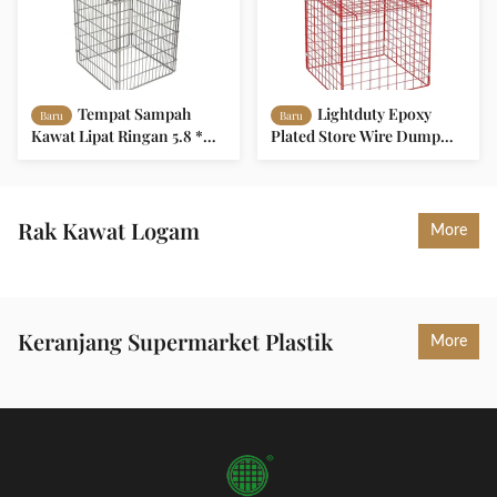
Tempat Sampah
Lightduty Epoxy
Baru
Baru
Kawat Lipat Ringan 5.8 *
Plated Store Wire Dump
2.8mm Supermarket Wire
Bin Untuk Tampilan
Mesh Cage
Promosi
Rak Kawat Logam
More
Keranjang Supermarket Plastik
More