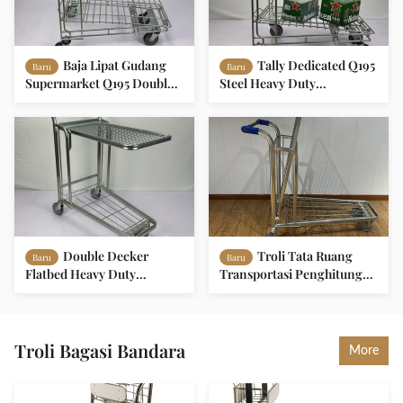
Baja Lipat Gudang
Tally Dedicated Q195
Baru
Baru
Supermarket Q195 Double
Steel Heavy Duty
Layer Trolley
Warehouse Trolley
Carrying Capacity 200kgs
Double Decker
Troli Tata Ruang
Baru
Baru
Flatbed Heavy Duty
Transportasi Penghitung
Warehouse Trolley
Barang Lipat Ringan Tugas
Kapasitas 200Kg Logo
Berat Troli Gudang Dengan
Disesuaikan
Roda Pu Lima Inci
Troli Bagasi Bandara
More