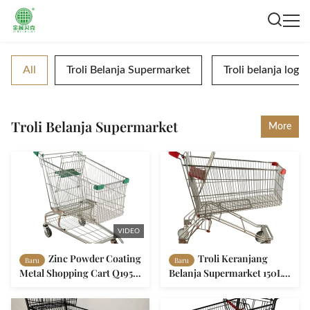
All
Troli Belanja Supermarket
Troli belanja loga
Troli Belanja Supermarket
More
VIDEO
Zinc Powder Coating
Troli Keranjang
Baru
Baru
Metal Shopping Cart Q195
Belanja Supermarket 150L
Baja Dengan Bagian Plastik
Dengan Rak Minuman
Hijau
Gaya Rusia