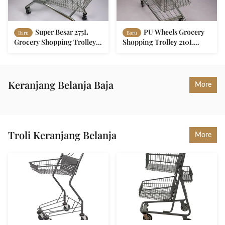
Super Besar 275L
PU Wheels Grocery
Baru
Baru
Grocery Shopping Trolley
Shopping Trolley 210L
Q195 Steel Metal Shopping
Metal Shopping Cart
Cart
Dengan Chassis Minuman
Keranjang Belanja Baja
More
Troli Keranjang Belanja
More