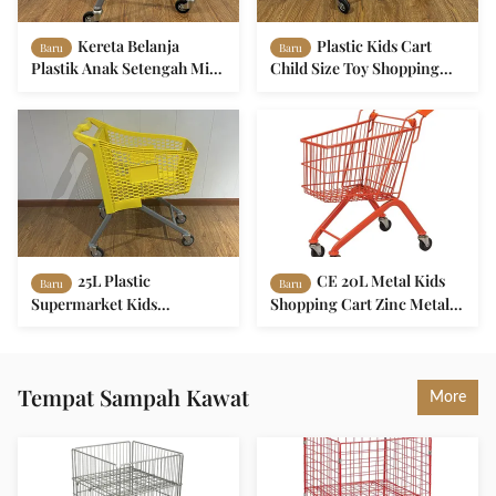
Kereta Belanja
Plastic Kids Cart
Baru
Baru
Plastik Anak Setengah Mini
Child Size Toy Shopping
Troli Supermarket untuk
Cart in Grocery Store with
Anak-anak
Flag
25L Plastic
CE 20L Metal Kids
Baru
Baru
Supermarket Kids
Shopping Cart Zinc Metal
Shopping Trolley Cart
Kids Grocery Cart
Tempat Sampah Kawat
More