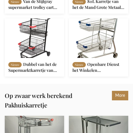
Van de Stijlgray
80L Karretje van
Nieuw
Nieuw
supermarket trolley cart
het de Mand Grote Metaal
grocery van Japan Ce van
van het
het de
supermarktboodschappenwagen
Opslagboodschappenwagentje
het Dubbele
Dubbel van het de
Openbare Dienst
Nieuw
Nieuw
Supermarktkarretje van
het Winkelen
Laagmanden de Opslag van
Boodschappenwagentje
de de Karkruidenierswinkel
van de het Metaal
Lichtgewicht het Winkelen
galvaniseerde het Dubbele
Karretje
Mand van het Mandkarretje
Op zwaar werk berekend
More
Gedrukt Embleem
Pakhuiskarretje