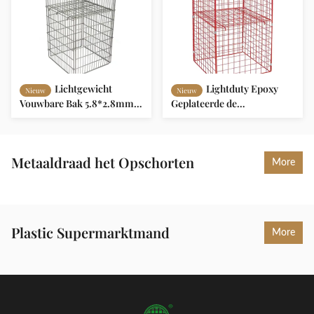
Lichtgewicht
Lightduty Epoxy
Nieuw
Nieuw
Vouwbare Bak 5.8*2.8mm
Geplateerde de
Supermarktdraad Mesh
Stortplaatsbak van de
Cage van de
Opslagdraad voor
Draadstortplaats
Bevorderingsvertoning
Metaaldraad het Opschorten
More
Plastic Supermarktmand
More