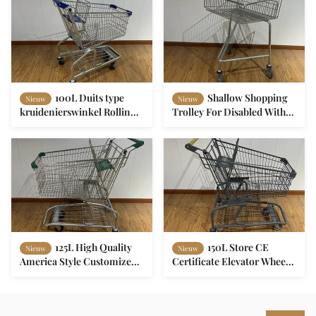
100L Duits type
Shallow Shopping
Nieuw
Nieuw
kruidenierswinkel Rolling
Trolley For Disabled With
Trolley ISO9001 Metal
Escalator Wheels Push
Shopping Trolley
Along Steel Shopping Cart
125L High Quality
150L Store CE
Nieuw
Nieuw
America Style Customized
Certificate Elevator Wheel
Supermarkt Metalen
Steel Shopping Cart
Winkelwagen