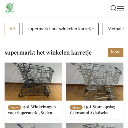
All
supermarkt het winkelen karretje
Metaal het
supermarkt het winkelen karretje
More
150L Winkelwagen
150L Store opslag
Nieuw
Nieuw
voor Supermarkt, Stalen
Gekroomd Aziatische
Winkelwagen
Markte Supermarkt
Winkelwagen