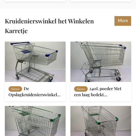
pakhuissupermarkt het
Winkelen Karretje met de
Boodschappenwagentje210l
Wielen van het
Europese Stijl
Bodemkader TPR TPU
Kruidenierswinkel het Winkelen
More
Karretje
De
240L poeder Met
Nieuw
Nieuw
Opslagkruidenierswinkel
een laag bedekt
van het metaalgemak het
Kruidenierswinkel het
Winkelen het Certificaat
Winkelen
van Karretje135l Ce
KarretjeKoolstofstaal Q195
en détail het Winkelen
Karretje