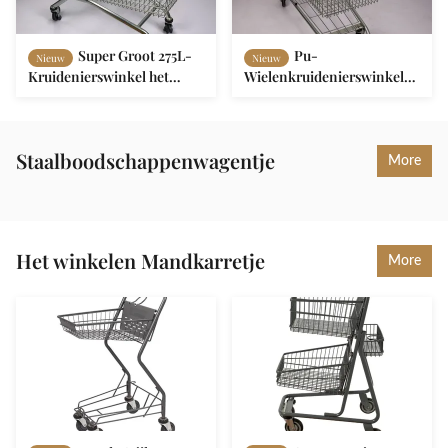
Super Groot 275L-
Pu-
Nieuw
Nieuw
Kruidenierswinkel het
Wielenkruidenierswinkel
Winkelen het
het Winkelen het
Metaalboodschappenwagentje
Boodschappenwagentje
van het Karretjeq195 Staal
van het Karretje210l Metaal
met Drankchassis
Staalboodschappenwagentje
More
Het winkelen Mandkarretje
More