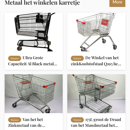
Metaal het winkelen karretje
More
Ultra Grote
De Winkel van het
Nieuw
Nieuw
Capaciteit Al Black metal
zinkKoolstofstaal Q195 het
het Winkelen
Winkelen Karretje80l
Karretje110kgs Lading met
Europese Stijl
de Reclame van Embleem
Van het het
175L groot de Draad
Nieuw
Nieuw
Zinkmetaal van de
van het Mandmetaal het