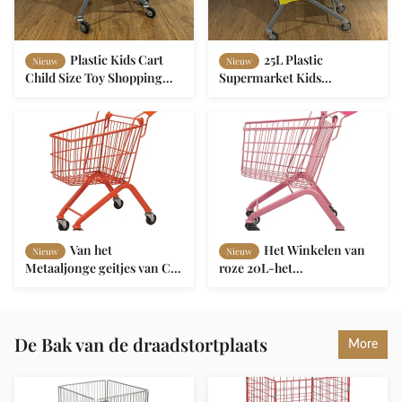
Plastic Kids Cart
25L Plastic
Nieuw
Nieuw
Child Size Toy Shopping
Supermarket Kids
Cart in Grocery Store with
Shopping Trolley Cart
Flag
Van het
Het Winkelen van
Nieuw
Nieuw
Metaaljonge geitjes van Ce
roze 20L-het
20L van het het
Metaalkinderen van
Boodschappenwagentjezink
Supermarktmini kids
van het Metaaljonge geitjes
shopping carts toy Karretje
de Kruidenierswinkelkar
De Bak van de draadstortplaats
More