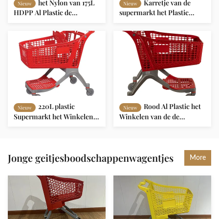
het Nylon van 175L
Karretje van de
Nieuw
Nieuw
HDPP Al Plastic de
supermarkt het Plastic
Supermarkt van het
Mand Lichtgewicht met
Boodschappenwagentjespakhuis
Plastic Verdelingsoem
het Winkelen Karretje
ODM
220L plastic
Rood Al Plastic het
Nieuw
Nieuw
Supermarkt het Winkelen
Winkelen van de de
Karretjekar met de Wielen
Kruidenierswinkelopslag
van 5inches TPR
van de Karretje
Lichtgewichtsupermarkt
Boodschappenwagentje
Jonge geitjesboodschappenwagentjes
More
220L