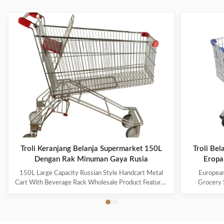
Troli Keranjang Belanja Supermarket 150L
Troli Be
Dengan Rak Minuman Gaya Rusia
Eropa
150L Large Capacity Russian Style Handcart Metal
European
Cart With Beverage Rack Wholesale Product Features
Grocery 
The material uses high-quality carbon steel Q195,
Coating Pro
which is high-quality and durable Europe and the
metal mesh 
Middle East are the main export markets, suitable for
with a foldin
various occasions, such as grocery stores,
with the chi