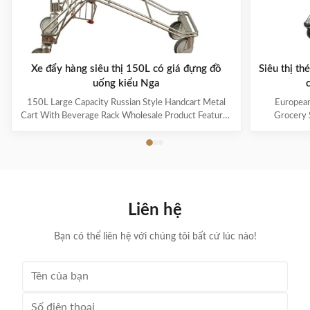
Xe đẩy hàng siêu thị 150L có giá đựng đồ
Siêu thị t
uống kiểu Nga
150L Large Capacity Russian Style Handcart Metal
European
Cart With Beverage Rack Wholesale Product Features
Grocery 
The material uses high-quality carbon steel Q195,
Coating Pro
which is high-quality and durable Europe and the
metal mesh 
Middle East are the main export markets, suitable for
with a foldin
various occasions, such as grocery stores,
with the chi
supermarkets, and pharmacies Beautiful double-layer
cart can be
wire base frame with stronger load-bearing capacity
accommodate 
Liên hệ
With a storage foundation, free up more space
items. This c
Surface treatment, color, logo,
Bạn có thể liên hệ với chúng tôi bất cứ lúc nào!