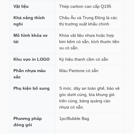
Vật liệu
Thép carbon cao cấp Q195
Khả năng thích
Châu Âu và Trung Đông là các
nghi
thị trường xuất khẩu chính
Mô hình khóa xe
Khóa vật liệu nhựa hoặc hợp
tải
kim kẽm có sẵn, kích thước tiền
xu có sẵn.
Khu vực in LOGO
Ký hiệu thanh cầm có sẵn
Phần nhựa màu
Màu Pantone có sẵn
sắc
Phụ kiện bổ sung
S móc, dây an toàn ghế, bảo vệ
góc dưới cùng, bìa khung giỏ
trên cùng, bảng quảng cáo
nhựa có sẵn.
Phương pháp
1pc/Bubble Bag
đóng gói