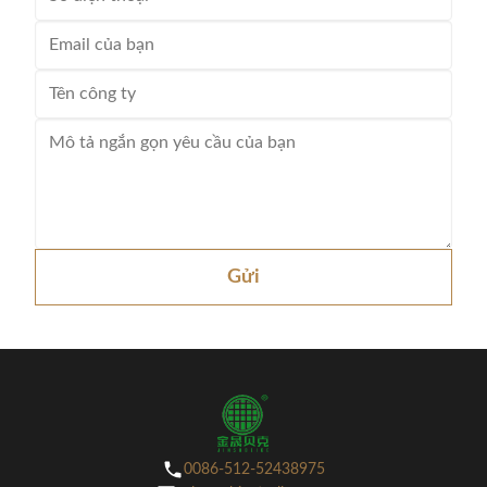
Gửi
0086-512-52438975