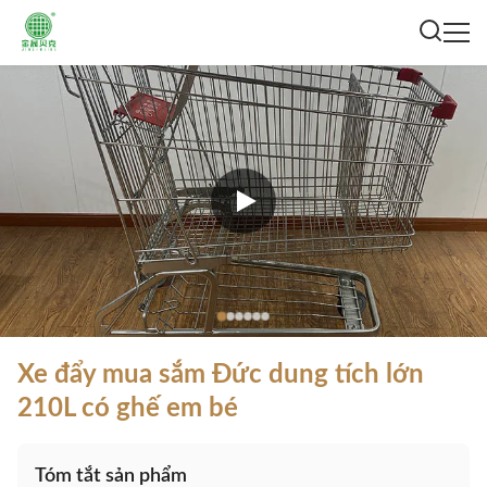
Xe đẩy mua sắm Đức dung tích lớn
210L có ghế em bé
Tóm tắt sản phẩm