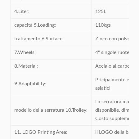
4.Liter:
125L
capacità 5.Loading:
110kgs
trattamento 6.Surface:
Zinco con polvere r
7.Wheels:
4" singole ruote dell
8.Material:
Acciaio al carbonio
Pricipalmente espor
9.Adaptability:
asiatici
La serratura material
modello della serratura 10.Trolley:
disponibile, dimensi
Costo supplementar
11. LOGO Printing Area:
Il LOGO della barra 