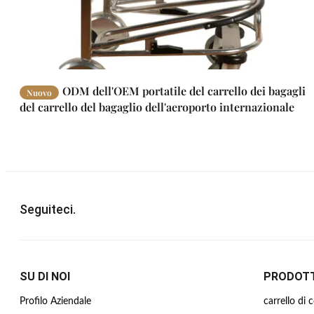
ODM dell'OEM portatile del carrello dei bagagli
Nuovo
del carrello del bagaglio dell'aeroporto internazionale
Seguiteci.
SU DI NOI
PRODOTT
Profilo Aziendale
carrello di