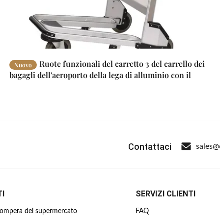
Ruote funzionali del carretto 3 del carrello dei
Nuovo
bagagli dell'aeroporto della lega di alluminio con il
freno
Contattaci
sales@
I
SERVIZI CLIENTI
 compera del supermercato
FAQ