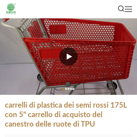
carrelli di plastica dei semi rossi 175L
con 5" carrello di acquisto del
canestro delle ruote di TPU