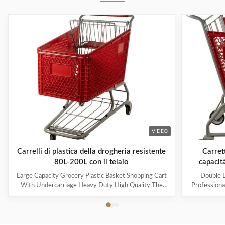
VIDEO
Carrelli di plastica della drogheria resistente
Carrett
80L-200L con il telaio
capacità
Large Capacity Grocery Plastic Basket Shopping Cart
Double L
With Undercarriage Heavy Duty High Quality The
Professiona
steel uses high-quality Q195 wire, which is durable
And High-
and heavy-duty. The specifications can be customized
Name: Pla
for capacities ranging from 60L to 240L. Suitable for
3.Specificat
many occasions, such as supermarkets, warehouses,
basket capa