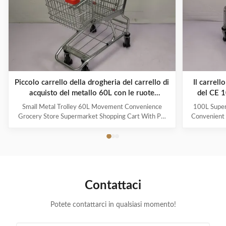
Piccolo carrello della drogheria del carrello di
Il carrel
acquisto del metallo 60L con le ruote
del CE 
dell'unità di elaborazione
Small Metal Trolley 60L Movement Convenience
100L Super
Grocery Store Supermarket Shopping Cart With PU
Convenient
Wheels As a first impression and a constant
Logo And Co
companion in the store, Jinsheng shopping trolleys are
steel Q19
brand ambassadors and an important image factor.
trolley,mai
Available in a whole range of variants, they are
Simple desi
exceptionally good at making shopping easier and
trol
more enjoyable for customers. Used reliably millions
resista
Contattaci
of times: from the world’s largest manufacturer of
prices,hi
shopping trolleys. Product Features
demand Surf
Potete contattarci in qualsiasi momento!