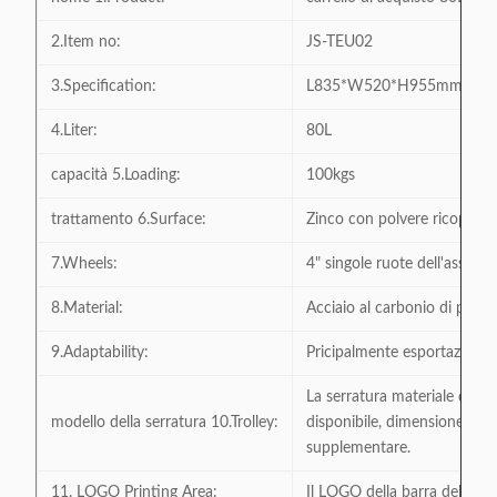
2.Item no:
JS-TEU02
3.Specification:
L835*W520*H955mm
4.Liter:
80L
capacità 5.Loading:
100kgs
trattamento 6.Surface:
Zinco con polvere ricoperta
7.Wheels:
4" singole ruote dell'asse T
8.Material:
Acciaio al carbonio di prim
9.Adaptability:
Pricipalmente esportazione a
La serratura materiale di pla
modello della serratura 10.Trolley:
disponibile, dimensione dell
supplementare.
11. LOGO Printing Area:
Il LOGO della barra della man