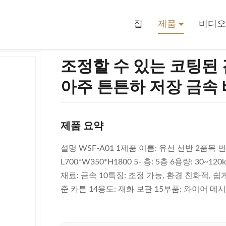
M ODM을 보류하는 아주 튼튼하 저장 금속 배선
집
제품
비디오
조정할 수 있는 코팅된 
아주 튼튼하 저장 금속
제품 요약
설명 WSF-A01 1제품 이름: 유선 선반 2품목 번호
L700*W350*H1800 5- 층: 5층 6용량: 30
재료: 금속 10특징: 조정 가능, 환경 친화적, 쉽게
준 카튼 14용도: 재화 보관 15부품: 와이어 메시 &