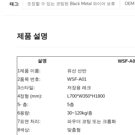
조정할 수 있는 코팅된 Black Metal 와이어 보류
OEM
태그:
제품 설명
설명
WSF-A0
1제품 이름:
유선 선반
2품목 번호:
WSF-A01
3스타일:
저장용 래크
4정형 (mm):
L700*W350*H1800
5- 층:
5층
6용량:
30~120kg/층
7표면 처리:
파우더 코팅 또는 크롬화
8색상:
맞춤형