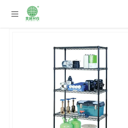
집
>
상품
>
금속 배선 보류
>
조정할 수 있는 코팅된 검은 OE