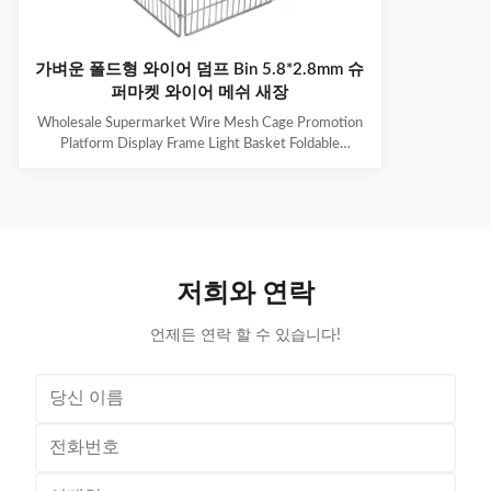
가벼운 폴드형 와이어 덤프 Bin 5.8*2.8mm 슈
퍼마켓 와이어 메쉬 새장
Wholesale Supermarket Wire Mesh Cage Promotion
Platform Display Frame Light Basket Foldable
Material: Steel mesh cage, corrosion-resistant, low
adhesion rate, and long service life. Surface
treatment: Epoxy plated, effectively preventing
oxidation and rust. The surface has a bright luster.
Design: The design is simple and can be stacked,
making storage and organization convenient and very
저희와 연락
user-friendly. Suitable for various scenarios. The
reinforced structure at the bottom of
언제든 연락 할 수 있습니다!