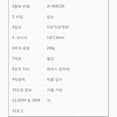
2품목 번호:
JS-WRC05
3. 타입
접는
4정표:
516*516*810
5- 와이어
5.8*2.8mm
6무게 용량
20kg
7재료
철강
8표면 처리
에포시 접착제
9적응력
제품 입수
10포장 정보
거품 가방
11.ODM 및 OEM
네
12로고