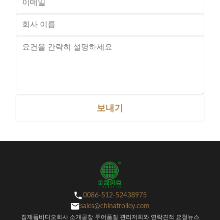
보내기
0086-512-52438975
sales@chinatrolley.com
집
제품
비디오
회사 소개
공장 투어
품질 관리
저희와 연락
견적 요청
뉴스