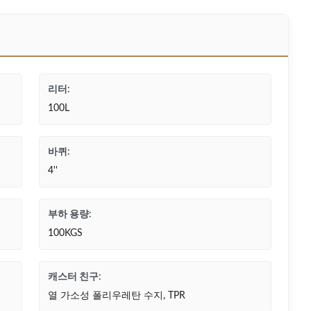
리터:
100L
바퀴:
4''
부하 용량:
100KGS
캐스터 친구:
열 가소성 폴리우레탄 수지, TPR