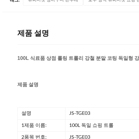
슈퍼마켓 장바구니 손수레
호주 방식 슈퍼마켓 쇼핑 
태그:
제품 설명
100L 식료품 상점 롤링 트롤리 강철 분말 코팅 독일형 
제품 설명
설명
JS-TGE03
1제품 이름:
100L 독일 쇼핑 트롤
2품목 번호:
JS-TGE03