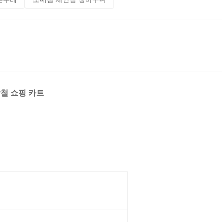
손수레
소매점 체인점 장바구니
강철 쇼핑 카트