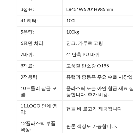
3정표:
L845*W520*H985mm
41 리터:
100L
5용량:
100kg
6표면 처리:
진크, 가루로 코팅
7바퀴:
4" 단축 PU 바퀴
8재료:
고품질 탄소강 Q195
9적응력:
유럽과 중동은 주요 수출 시장입
10트롤리 잠금 모
플라스틱 또는 아연 합금 재료 
델:
능합니다. 추가 비용.
11.LOGO 인쇄 영
핸들 바 로고가 제공됩니다
역:
12플라스틱 부품
판톤 색상도 가능합니다.
색상: