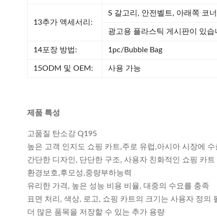
S 갈고리, 안전벨트, 아래쪽 코너
13추가 액세서리:
광고용 플라스틱 게시판이 있습니
14포장 방법:
1pc/Bubble Bag
15ODM 및 OEM:
사용 가능
제품 특성
고품질 탄소강 Q195
높은 고객 인지도 쇼핑 카트,주로 유럽,아시아 시장에 수
간단한 디자인, 단단한 구조, 사용자 친화적인 쇼핑 카트
환경보호,후모성,중량부하능력
유리한 가격, 높은 성능 비용 비율, 대중의 수요를 충족
표면 처리, 색상, 로고, 쇼핑 카트의 크기는 사용자 정의
더 많은 품목을 저장할 수 있는 추가 용량