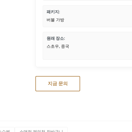
패키지:
버블 가방
원래 장소:
스초우, 중국
지금 문의