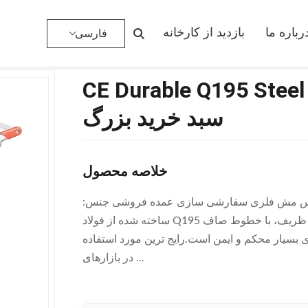
CE Durable Q195 Steel Grocery Shopping Trolley سبد خرید بزرگ
رباره ما
بازدید از کارخانه
فارسی
CE Durable Q195 Steel
سبد خرید بزرگ
خلاصه محصول
با قفس مش فلزی سفارشی سازی عمده فروشی جنس:
ساخته شده از فولاد Q195 با کیفیت بالا، بادوام و محکم. طراحی: طراحی کلی ساده و ظریف، با خطوط صاف
سیار محکم و ایمن است.رایج ترین مورد استفاده
در بازارهای ...