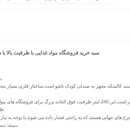
سبد خرید فروشگاه مواد غذایی با ظرفیت بالا
جنس: ساخته شده از فولاد Q195 با کیفیت بالا، بادوام و محکم.
السکه مجهز به صندلی کودک تاشو است.ساختار فلزی بسیار محکم و ا
سبد: سبد از سیم است.محدوده ظرفیت از 60 لیتر تا 240 لیتر است.این 240 لیتر ظرفیت
فلزی را می توان برای طبقه بندی محصولات به سبد اضافه کرد.
دسته: دسته از لاستیک مرغوب، راحت و بدون سوراخ ساخته شده است.