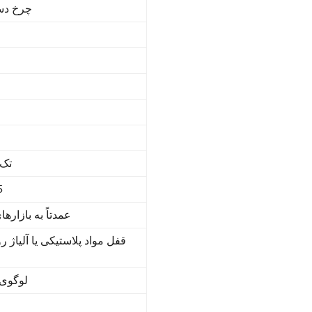
چرخ دستی 
چرخ های 
فول
عمدتاً به بازاره
قفل مواد پلاستیکی یا آلیاژ
لوگوی 