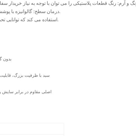
درمان سطح: گالوانیزه با پوشش پودری.همچنین می توان از فناوری الکتروفورز استفاده کرد.
پایه: گاری سبک اروپایی از شاسی نوع A استفاده می کند که توانایی تحمل وزن بیشتری دارد.
بدون گ
سبد با ظرفیت بزرگ، قابلیت ح
چرخ‌های کرچک Jinsheng اصلی مقاوم در برابر سایش و نگ