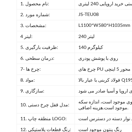
خرید اروپایی 240 لیتری
1. نام محصول:
JS-TEU08
2. شماره مورد:
L1100*W580*H1035mm
3. مشخصات:
240 لیتر
4 لیتر:
140 کیلوگرم
5. ظرفیت بارگیری:
روی با پوشش پودری
6. درمان سطحی:
PU تک محور 5 اینچی
7- چرخ ها:
اد کربنی با عیار بالا Q195
8. مواد:
ای اروپا و آسیا صادر می شود
9. سازگاری:
 روی موجود است، اندازه سکه
10. مدل قفل چرخ دستی:
موجود است.هزینه اضافی.
نوار دسته در دسترس است
11. منطقه چاپ LOGO:
رنگ پنتون موجود است
12. رنگ قطعات پلاستیکی: