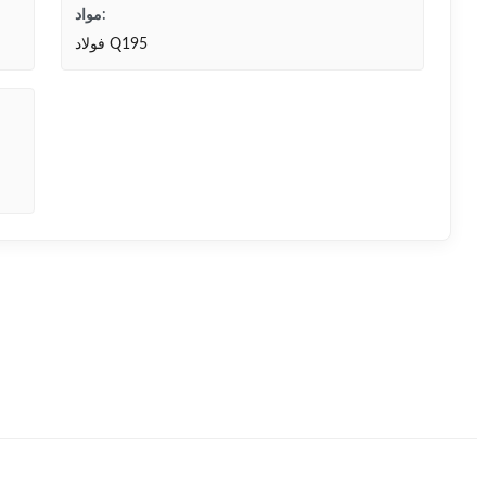
مواد:
فولاد Q195