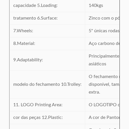
capacidade 5.Loading:
140kgs
tratamento 6.Surface:
Zinco com o pó rev
7.Wheels:
5" únicas rodas do 
8.Material:
Aço carbono de pri
Principalmente exp
9.Adaptability:
asiáticos
O fechamento materi
modelo do fechamento 10.Trolley:
disponível, tamanho
extra.
11. LOGO Printing Area:
O LOGOTIPO da barr
cor das peças 12.Plastic:
A cor de Panton est