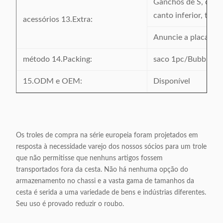
Ganchos de S, corre
canto inferior, tamp
acessórios 13.Extra:
Anuncie a placa plás
método 14.Packing:
saco 1pc/Bubble
15.ODM e OEM:
Disponível
Os troles de compra na série europeia foram projetados em
resposta à necessidade varejo dos nossos sócios para um trole
que não permitisse que nenhuns artigos fossem
transportados fora da cesta. Não há nenhuma opção do
armazenamento no chassi e a vasta gama de tamanhos da
cesta é serida a uma variedade de bens e indústrias diferentes.
Seu uso é provado reduzir o roubo.