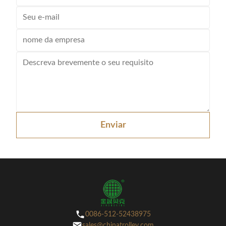
Enviar
0086-512-52438975
sales@chinatrolley.com