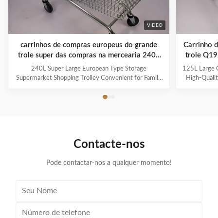
VIDEO
carrinhos de compras europeus do grande
Carrinho 
trole super das compras na mercearia 240L
trole Q19
com criança Seat
240L Super Large European Type Storage
125L Large C
Supermarket Shopping Trolley Convenient for Family
High-Qualit
Shopping with Child Seat As a first impression and a
And Handle L
constant companion in the store, Jinsheng shopping
steel Q19
trolleys are brand ambassadors and an important
trolley,main
image factor. Available in a whole range of variants,
markets Sim
they are exceptionally good at making shopping easier
shopping 
and more enjoyable for customers. Used reliably
resista
Contacte-nos
millions of times: from the world’s largest
prices,hi
manufacturer of shopping trolleys.
dema
Pode contactar-nos a qualquer momento!