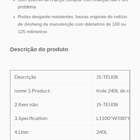
Com assento da criança, comprar com crianças não é um
problema
Rodas desgaste-resistentes, baixas originais do rodízio
de Jinsheng da manutenção com diâmetros de 100 ou
125 milímetros
Descrição do produto
Descrição
JS-TEU08
nome 1.Product:
trole 240L de comp
2.Item não:
JS-TEU08
3.Specification:
L1100*W580*H10
4.Liter:
240L