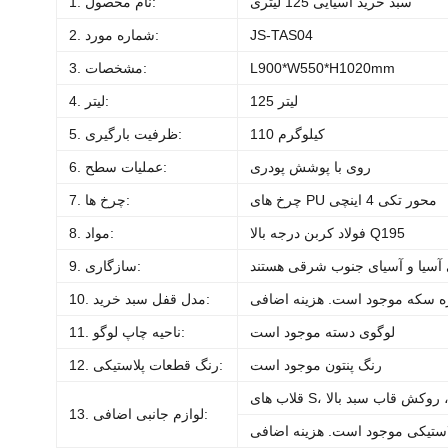
سبد خرید آسیایی 125 لیتری
1. نام محصول:
JS-TAS04
2. شماره مورد:
L900*W550*H1020mm
3. مشخصات:
125 لیتر
4. لیتر:
110 کیلوگرم
5. ظرفیت بارگیری:
روی با پوشش پودری
6. عملیات سطح:
چرخ های PU محور تکی 4 اینچی
7. چرخ ها:
فولاد کربن درجه بالا Q195
8. مواد:
 آسیا و آسیای جنوب شرقی هستند
9. سازگاری:
10. مدل قفل سبد خرید:
لوگوی دسته موجود است
11. ناحیه چاپ لوگو:
رنگ پنتون موجود است
12. رنگ قطعات پلاستیکی:
13. لوازم جانبی اضافی: