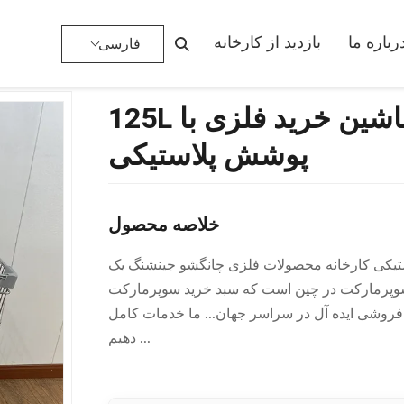
125L سوپرمارکت سبک آسیایی ماشین خرید فلزی با پوشش پ
رباره ما
بازدید از کارخانه
فارسی
125L سوپرمارکت سبک آسیایی ماشین خرید فلزی با
پوشش پلاستیکی
خلاصه محصول
یایی 125 لیتری با روکش پلاستیکی کارخانه محصولات فلزی چانگشو جینشنگ یک
 در چین است که سبد خرید سوپرمارکت OEM و ODM را ارائه می دهد.
یده آل در سراسر جهان... ما خدمات کامل OEM و ODM را ارائه می
دهیم ...