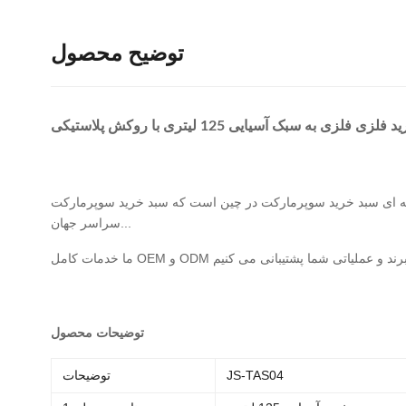
توضیح محصول
زی فلزی به سبک آسیایی 125 لیتری با روکش پلاستیکی
که سبد خرید سوپرمارکت OEM و ODM را ارائه می دهد. بادوام، قابل تنظیم، خریدار عمده فروشی ایده آل در
سراسر جهان...
توضیحات محصول
JS-TAS04
توضیحات