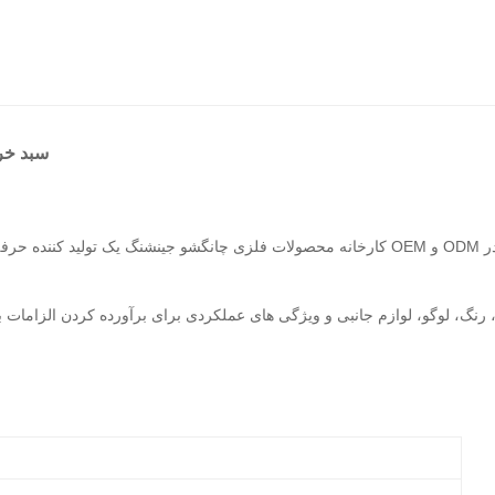
سبد خرید فل
کارخانه محصولات فلزی چانگشو جینشنگ یک تولید کننده حرفه ای سبد خرید سوپرمارکت در چین است 