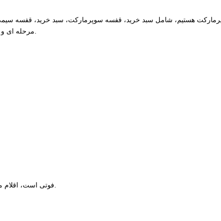
از 18 سال تجربه در تجهیزات سوپرمارکت هستیم، شامل سبد خرید، قفسه سوپرمارکت، سبد خرید
مرحله ای و راه حل های خرده فروشی را برای همه مشتریان خود ارائه می دهیم.
پاسخ 3: MOQ یک کانتینر 1x20 فوتی است، اقلام مختلف مخلوط با هم قابل قبول است.