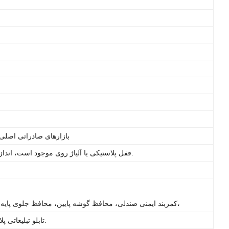
بازارهای صادراتی اصلی
قفل پلاستیکی یا آلیاژ روی موجود است، اندازه سکه موجود است. هزینه اضافی.
قلاب های S، کمربند ایمنی صندلی، محافظ گوشه پایین، محافظ جلوی پایه، روکش قاب سبد بالا،
تابلو تبلیغاتی پلاستیکی موجود است. هزینه اضافی.