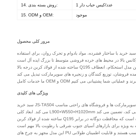
1 عدد/کیس حباب دار
14. روش بسته بندی:
موجود
15. ODM و OEM:
مرور کلی محصول
ن سبد خرید با ساختار فشرده، مواد بادوام و تحرک روان، برای استفاده
ساخته شده از فولاد کربن درجه بالا Q195 و با آبکاری روی به علاوه پوشش پودری، مقاومت عالی در برابر زنگ زدگی و خوردگی را تضمین می کند، به خصوص در آب و هوای مرطوب. این مدل استحکام، انعطاف
ویژگی های کلیدی
سبد خرید JS-TAS04 با دوام و راحتی کاربر در هسته خود ساخته شده است. ظرفیت 125 لیتری آن تعادل ایده آلی بین اندازه و مانورپذیری را ارائه می دهد و آن را برای سوپرمارکت ها و فروشگاه های راحتی مناسب
ساخته شده از فولاد کربن Q195 با کیفیت بالا، قاب سبد خرید استحکام ساختاری عالی و عمر طولانی را فراهم می کند. سطح آن با آبکاری روی و پوشش پودری پردازش شده است که محافظت دوگانه در برابر
این مدل مجهز به چرخ های PU محور تکی 4 اینچی، حرکتی روان، بی صدا و پایدار را ارائه می دهد. چرخ ها بسیار مقاوم در برابر سایش هستند و برای شرایط مختلف کف مناسب هستند و قابلیت اطمینان طولانی