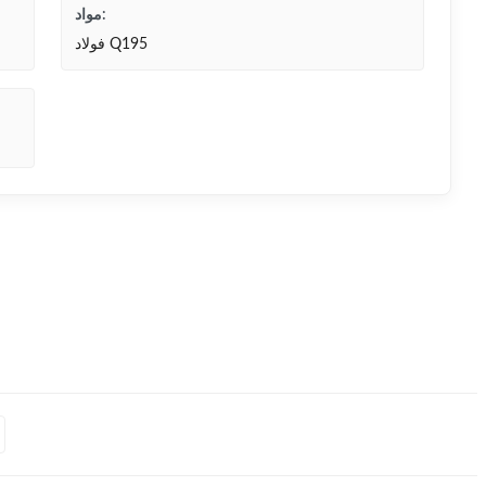
مواد:
فولاد Q195