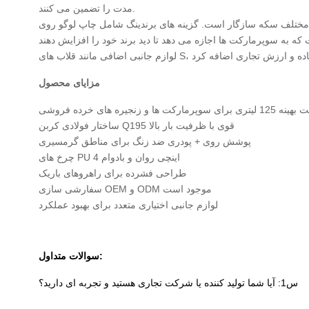
مدت را تضمین می کنند.
 های مختلف سکه سازگار است. گزینه های برندینگ شامل چاپ لوگو روی
مزایای محصول
ی سوپرمارکت ها و زنجیره های خرده فروشی
ساختار فولادی کربن Q195 قوی با ظرفیت بار بالا
پوشش روی + پودری ضد زنگ برای مناطق گرمسیری
چرخ های PU 4 اینچی روان و بادوام
طراحی فشرده برای راهروهای باریک
سفارشی سازی OEM و ODM موجود است
لوازم جانبی اختیاری متعدد برای بهبود عملکرد
سوالات متداول:
س1: آیا شما تولید کننده یا شرکت تجاری هستید و تجربه ای دارید؟