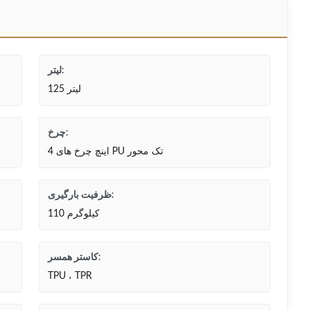
لیتر:
125 لیتر
چرخ:
4 اینچ چرخ های PU تک محور
ظرفیت بارگیری:
110 کیلوگرم
کاستر همسر:
TPU ، TPR