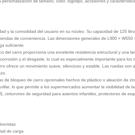
rsonalización de tamaño, color, logotipo, accesorios y característica
ad y la comodidad del usuario en su núcleo. Su capacidad de 125 litros
iendas de conveniencia. Las dimensiones generales de L900 × W550 × 
a suficiente.
 del carro proporciona una excelente resistencia estructural y una larg
 corrosión y el desgaste, lo cual es especialmente importante para lo
ro ofrece un movimiento suave, silencioso y estable. Las ruedas son 
azo.
s de bloqueo de carro opcionales hechos de plástico o aleación de z
nillar, lo que permite a los supermercados aumentar la visibilidad de l
cinturones de seguridad para asientos infantiles, protectores de esqu
noristas
dad de carga