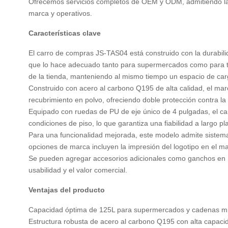
Ofrecemos servicios completos de OEM y ODM, admitiendo la pe
marca y operativos.
Características clave
El carro de compras JS-TAS04 está construido con la durabilid
que lo hace adecuado tanto para supermercados como para t
de la tienda, manteniendo al mismo tiempo un espacio de carg
Construido con acero al carbono Q195 de alta calidad, el marco
recubrimiento en polvo, ofreciendo doble protección contra la
Equipado con ruedas de PU de eje único de 4 pulgadas, el car
condiciones de piso, lo que garantiza una fiabilidad a largo pl
Para una funcionalidad mejorada, este modelo admite sistema
opciones de marca incluyen la impresión del logotipo en el ma
Se pueden agregar accesorios adicionales como ganchos en S, 
usabilidad y el valor comercial.
Ventajas del producto
Capacidad óptima de 125L para supermercados y cadenas mi
Estructura robusta de acero al carbono Q195 con alta capaci