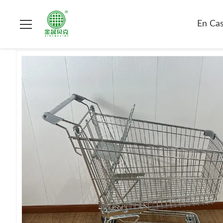
En Casa.
>
Productos
>
carretilla que hace compras del superm
En Cas