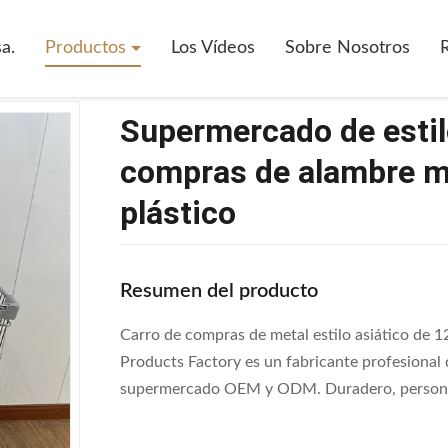
ercado
>
Supermercado De Estilo Asiático De 125L Carro De Compras D
a.
Productos
Los Vídeos
Sobre Nosotros
Supermercado de estil
compras de alambre me
plástico
Resumen del producto
Carro de compras de metal estilo asiático de 
Products Factory es un fabricante profesional
supermercado OEM y ODM. Duradero, personaliz