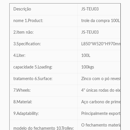
Descrição
JS-TEU03
nome 1.Product:
trole da compra 100L
2.Item não:
JS-TEU03
3.Specification:
L850*W520*H970mm
4.Liter:
100L
capacidade 5.Loading:
100kgs
tratamento 6.Surface:
Zinco com o pó revestido
7.Wheels:
4" únicas rodas do eixo TP
8.Material:
Aço carbono de primeira q
9.Adaptability:
Principalmente exportação 
O fechamento material plást
modelo do fechamento 10.Trolley: