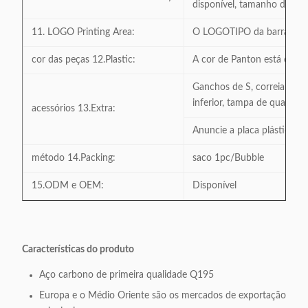
disponível, tamanho da moe
11. LOGO Printing Area:
O LOGOTIPO da barra do p
cor das peças 12.Plastic:
A cor de Panton está dispo
Ganchos de S, correia segu
inferior, tampa de quadro s
acessórios 13.Extra:
Anuncie a placa plástica es
método 14.Packing:
saco 1pc/Bubble
15.ODM e OEM:
Disponível
Características do produto
Aço carbono de primeira qualidade Q195
Europa e o Médio Oriente são os mercados de exportação