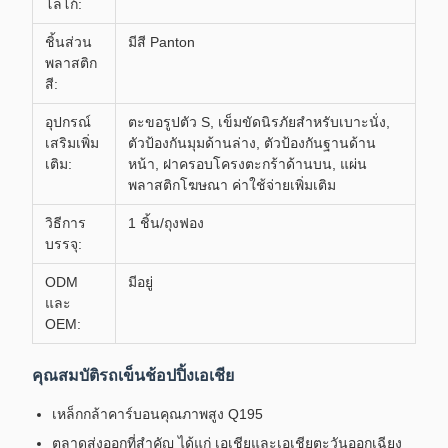
โลโก้:
ชิ้นส่วน
มีสี Panton
พลาสติก
สี:
อุปกรณ์
ตะขอรูปตัว S, เข็มขัดนิรภัยสำหรับเบาะนั่ง,
เสริมเพิ่ม
ตัวป้องกันมุมด้านล่าง, ตัวป้องกันฐานด้าน
เติม:
หน้า, ฝาครอบโครงตะกร้าด้านบน, แผ่น
พลาสติกโฆษณา ค่าใช้จ่ายเพิ่มเติม
วิธีการ
1 ชิ้น/ถุงฟอง
บรรจุ:
ODM
มีอยู่
และ
OEM:
คุณสมบัติรถเข็นช้อปปิ้งเอเชีย
เหล็กกล้าคาร์บอนคุณภาพสูง Q195
ตลาดส่งออกที่สำคัญ ได้แก่ เอเชียและเอเชียตะวันออกเฉียง