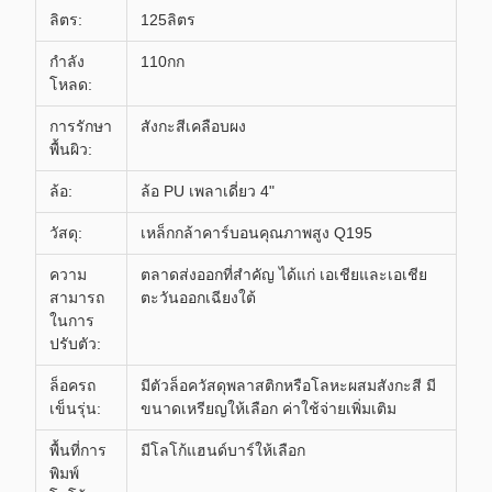
ลิตร:
125ลิตร
กำลัง
110กก
โหลด:
การรักษา
สังกะสีเคลือบผง
พื้นผิว:
ล้อ:
ล้อ PU เพลาเดี่ยว 4"
วัสดุ:
เหล็กกล้าคาร์บอนคุณภาพสูง Q195
ความ
ตลาดส่งออกที่สำคัญ ได้แก่ เอเชียและเอเชีย
สามารถ
ตะวันออกเฉียงใต้
ในการ
ปรับตัว:
ล็อครถ
มีตัวล็อควัสดุพลาสติกหรือโลหะผสมสังกะสี มี
เข็นรุ่น:
ขนาดเหรียญให้เลือก ค่าใช้จ่ายเพิ่มเติม
พื้นที่การ
มีโลโก้แฮนด์บาร์ให้เลือก
พิมพ์