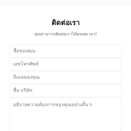
various occasions, such as grocery stores,
with the chi
supermarkets, and pharmacies Beautiful double-layer
cart can be
wire base frame with stronger load-bearing capacity
accommodate 
ติดต่อเรา
With a storage foundation, free up more space
items. This c
Surface treatment, color, logo,
คุณสามารถติดต่อเราได้ตลอดเวลา!