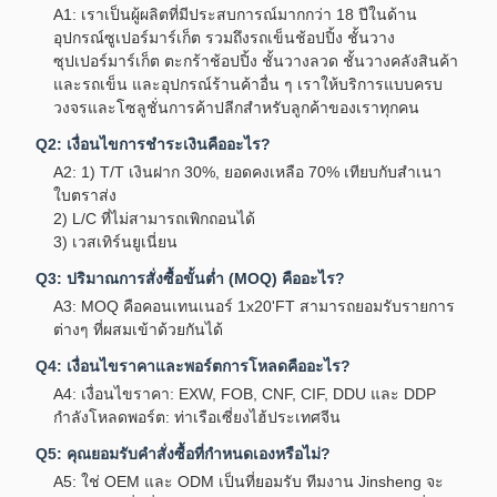
A1: เราเป็นผู้ผลิตที่มีประสบการณ์มากกว่า 18 ปีในด้าน
อุปกรณ์ซูเปอร์มาร์เก็ต รวมถึงรถเข็นช้อปปิ้ง ชั้นวาง
ซุปเปอร์มาร์เก็ต ตะกร้าช้อปปิ้ง ชั้นวางลวด ชั้นวางคลังสินค้า
และรถเข็น และอุปกรณ์ร้านค้าอื่น ๆ เราให้บริการแบบครบ
วงจรและโซลูชั่นการค้าปลีกสำหรับลูกค้าของเราทุกคน
Q2: เงื่อนไขการชำระเงินคืออะไร?
A2: 1) T/T เงินฝาก 30%, ยอดคงเหลือ 70% เทียบกับสำเนา
ใบตราส่ง
2) L/C ที่ไม่สามารถเพิกถอนได้
3) เวสเทิร์นยูเนี่ยน
Q3: ปริมาณการสั่งซื้อขั้นต่ำ (MOQ) คืออะไร?
A3: MOQ คือคอนเทนเนอร์ 1x20'FT สามารถยอมรับรายการ
ต่างๆ ที่ผสมเข้าด้วยกันได้
Q4: เงื่อนไขราคาและพอร์ตการโหลดคืออะไร?
A4: เงื่อนไขราคา: EXW, FOB, CNF, CIF, DDU และ DDP
กำลังโหลดพอร์ต: ท่าเรือเซี่ยงไฮ้ประเทศจีน
Q5: คุณยอมรับคำสั่งซื้อที่กำหนดเองหรือไม่?
A5: ใช่ OEM และ ODM เป็นที่ยอมรับ ทีมงาน Jinsheng จะ