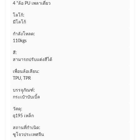
4 "ล้อ PU เพลาเดี่ยว
โลโก้:
มีโลโก้
กำลังโหลด:
110kgs
สี:
สามารถปรับแต่งสีได้
เพื่อนล้อเลียน:
TPU, TPR
บรรจุุภัณฑ์:
กระเป๋าบับเบิ้ล
วัสดุ:
q195 เหล็ก
สถานที่กำเนิด:
ซูโจวประเทศจีน