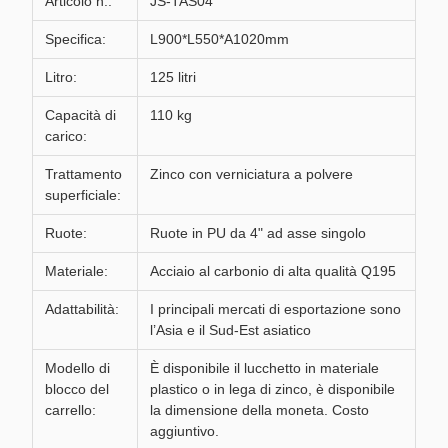
Articolo n.:
JS-TAS04
Specifica:
L900*L550*A1020mm
Litro:
125 litri
Capacità di
110 kg
carico:
Trattamento
Zinco con verniciatura a polvere
superficiale:
Ruote:
Ruote in PU da 4" ad asse singolo
Materiale:
Acciaio al carbonio di alta qualità Q195
Adattabilità:
I principali mercati di esportazione sono
l’Asia e il Sud-Est asiatico
Modello di
È disponibile il lucchetto in materiale
blocco del
plastico o in lega di zinco, è disponibile
carrello:
la dimensione della moneta. Costo
aggiuntivo.