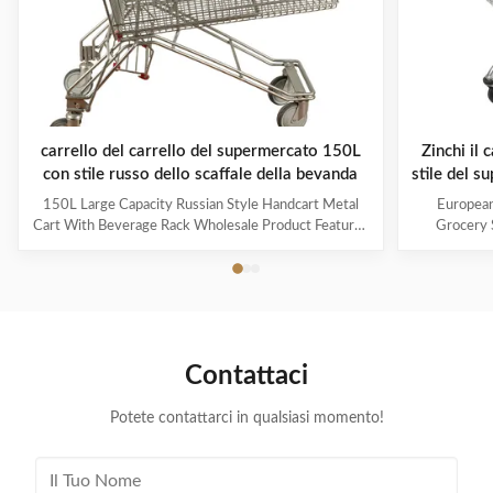
carrello del carrello del supermercato 150L
Zinchi il 
con stile russo dello scaffale della bevanda
stile del s
150L Large Capacity Russian Style Handcart Metal
European
Cart With Beverage Rack Wholesale Product Features
Grocery 
The material uses high-quality carbon steel Q195,
Coating Pro
which is high-quality and durable Europe and the
metal mesh 
Middle East are the main export markets, suitable for
with a foldin
various occasions, such as grocery stores,
with the chi
supermarkets, and pharmacies Beautiful double-layer
cart can be
wire base frame with stronger load-bearing capacity
accommodate 
Contattaci
With a storage foundation, free up more space
items. This c
Surface treatment, color, logo,
Potete contattarci in qualsiasi momento!