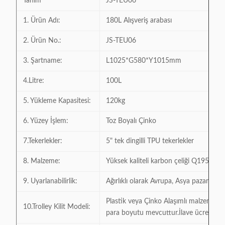
Tanım
JS-TEU06
1. Ürün Adı:
180L Alışveriş arabası
2. Ürün No.:
JS-TEU06
3. Şartname:
L1025*G580*Y1015mm
4.Litre:
100L
5. Yükleme Kapasitesi:
120kg
6. Yüzey İşlem:
Toz Boyalı Çinko
7.Tekerlekler:
5" tek dingilli TPU tekerlekler
8. Malzeme:
Yüksek kaliteli karbon çeliği Q195
9. Uyarlanabilirlik:
Ağırlıklı olarak Avrupa, Asya pazarlarına
Plastik veya Çinko Alaşımlı malzeme ki
10.Trolley Kilit Modeli:
para boyutu mevcuttur.İlave ücret.