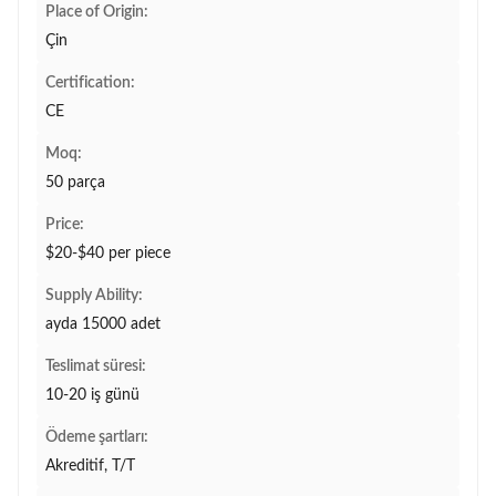
Place of Origin:
Çin
Certification:
CE
Moq:
50 parça
Price:
$20-$40 per piece
Supply Ability:
ayda 15000 adet
Teslimat süresi:
10-20 iş günü
Ödeme şartları:
Akreditif, T/T