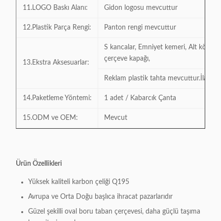
11.LOGO Baskı Alanı:
Gidon logosu mevcuttur
12.Plastik Parça Rengi:
Panton rengi mevcuttur
S kancalar, Emniyet kemeri, Alt köşe k
çerçeve kapağı,
13.Ekstra Aksesuarlar:
Reklam plastik tahta mevcuttur.İlave ü
14.Paketleme Yöntemi:
1 adet / Kabarcık Çanta
15.ODM ve OEM:
Mevcut
Ürün Özellikleri
Yüksek kaliteli karbon çeliği Q195
Avrupa ve Orta Doğu başlıca ihracat pazarlarıdır
Güzel şekilli oval boru taban çerçevesi, daha güçlü taşıma