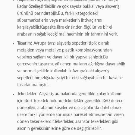
kadar özelleştirilebilir ve çok sayıda bakkal veya alışveriş
ürününü barındırabilir.Bu, farklı kategorideki
süpermarketlerin veya marketlerin ihtiyaçlarını
karşılayabilir.Kapasite litre cinsinden ölçülür ve bir el
arabasının sığabileceği mal hacminin bir tahminini verir.
Tasarım: Avrupa tarzı alışveriş sepetleri tipik olarak
metalden veya metal ve plastik kombinasyonundan
yapılmış sağlam ve dayanıklı bir yapıya sahiptir.Bu
çerçevenin tasarımı, yüklenen malların ağırlığına dayanabilir
ve normal şekilde kullanılabilir.Avrupa'daki alışveriş
sepetleri, hırsızlığa karşı iyi bir etki sağlayabilen bir kasa ile
tasarlanmamıştır.
Tekerlekler: Alışveriş arabalarında genellikle kolay kullanım
için dört tekerlek bulunur.Tekerlekler genellikle 360 ​​derece
dönebilen, arabanın köşeler ve dar alanlar da dahil olmak
üzere farklı yönlerde sorunsuz hareket etmesine izin veren
dönen tekerleklerdir.Tekerlekler, asansör tekerlekleri gibi
alıcının gereksinimlerine göre de değiştirilebilir.