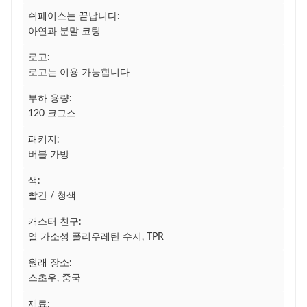
쉬페이스는 끝납니다:
아연과 분말 코팅
로고:
로고는 이용 가능합니다
부하 용량:
120 크그스
패키지:
버블 가방
색:
빨간 / 청색
캐스터 친구:
열 가소성 폴리우레탄 수지, TPR
원래 장소:
스초우, 중국
재료: