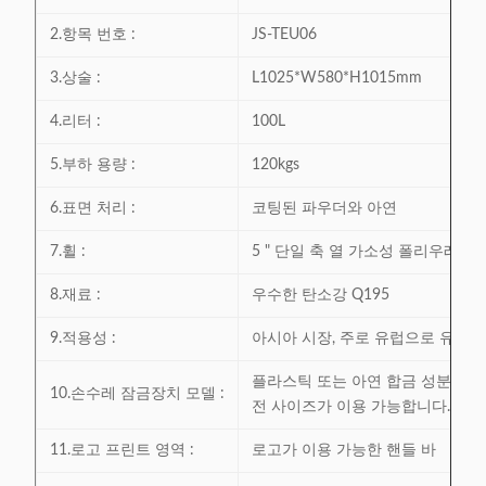
2.항목 번호 :
JS-TEU06
3.상술 :
L1025*W580*H1015mm
4.리터 :
100L
5.부하 용량 :
120kgs
6.표면 처리 :
코팅된 파우더와 아연
7.휠 :
5 " 단일 축 열 가소성 폴리우레
8.재료 :
우수한 탄소강 Q195
9.적용성 :
아시아 시장, 주로 유럽으로 유출
플라스틱 또는 아연 합금 성분 잠금
10.손수레 잠금장치 모델 :
전 사이즈가 이용 가능합니다. 추가
11.로고 프린트 영역 :
로고가 이용 가능한 핸들 바