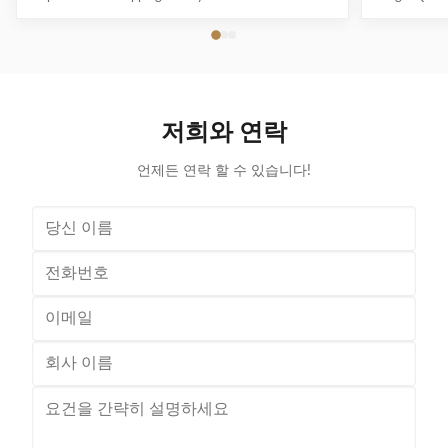
Shopping with Child Seat As a first impression and a
And Handle L
constant companion in the store, Jinsheng shopping
steel Q19
trolleys are brand ambassadors and an important
trolley,main
image factor. Available in a whole range of variants,
markets Sim
they are exceptionally good at making shopping easier
shopping 
and more enjoyable for customers. Used reliably
resista
저희와 연락
millions of times: from the world’s largest
prices,hi
manufacturer of shopping trolleys.
dema
언제든 연락 할 수 있습니다!