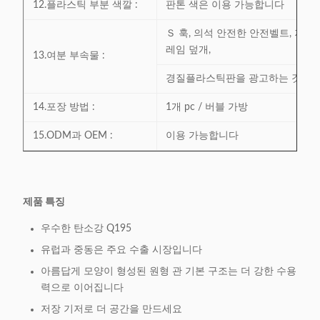
12.플라스틱 부분 색깔 :
판톤 색은 이용 가능합니다
Ｓ 훅, 의석 안전한 안전벨트, 저부
레임 덮개,
13.여분 부속물 :
경질플라스틱판을 광고하는 것은 이
14.포장 방법 :
1개 pc / 버블 가방
15.ODM과 OEM :
이용 가능합니다
제품 특징
우수한 탄소강 Q195
유럽과 중동은 주요 수출 시장입니다
아름답게 모양이 형성된 원형 관 기본 구조는 더 강한 수용
력으로 이어집니다
저장 기저로 더 공간을 만드세요