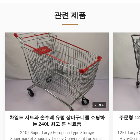
관련 제품
VIDEO
차일드 시트와 손수레 유럽 장바구니를 쇼핑하
주문형 12
는 240L 최고 큰 식료품
240L Super Large European Type Storage
125L Large C
Supermarket Shopping Trolley Convenient for Family
High-Qualit