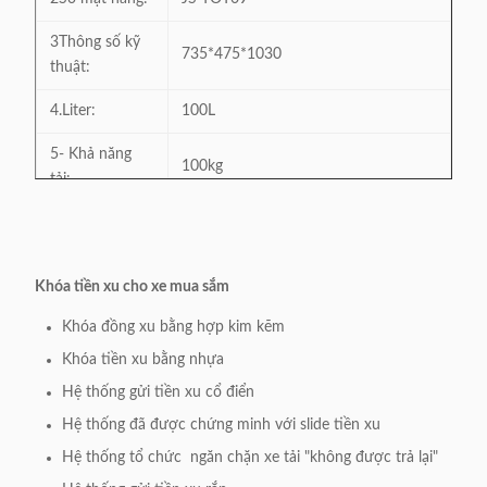
3Thông số kỹ
735*475*1030
thuật:
4.Liter:
100L
5- Khả năng
100kg
tải:
6.Bảo vệ bề
Sông có lớp bột
mặt:
Khóa tiền xu cho xe mua sắm
7.Lốp:
4" bánh PU đơn
Khóa đồng xu bằng hợp kim kẽm
8- Vật liệu:
Thép:Q195& Nhựa
Khóa tiền xu bằng nhựa
9Khả năng
Thị trường toàn cầu
Hệ thống gửi tiền xu cổ điển
thích nghi:
Hệ thống đã được chứng minh với slide tiền xu
10. Trolley Lock
Đồng hợp kim kẽm và nhựa PC có
Hệ thống tổ chức ️ ngăn chặn xe tải "không được trả lại"
Model:
sẵn, giá phụ