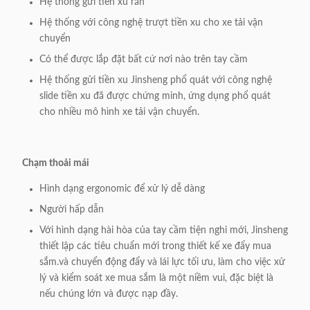
Hệ thống gửi tiền xu rắn
11Khu vực in
Hệ thống với công nghệ trượt tiền xu cho xe tải vận
Chọn tay cầm
logo:
chuyển
Có thể được lắp đặt bất cứ nơi nào trên tay cầm
12- Thêm phụ
Tùy chỉnh có sẵn
kiện:
Hệ thống gửi tiền xu Jinsheng phổ quát với công nghệ
slide tiền xu đã được chứng minh, ứng dụng phổ quát
13.ODM và
cho nhiều mô hình xe tải vận chuyển.
Vâng.
OEM:
Chạm thoải mái
Hình dạng ergonomic để xử lý dễ dàng
Người hấp dẫn
Với hình dạng hài hòa của tay cầm tiện nghi mới, Jinsheng
thiết lập các tiêu chuẩn mới trong thiết kế xe đẩy mua
sắm.và chuyển động đẩy và lái lực tối ưu, làm cho việc xử
lý và kiểm soát xe mua sắm là một niềm vui, đặc biệt là
nếu chúng lớn và được nạp đầy.