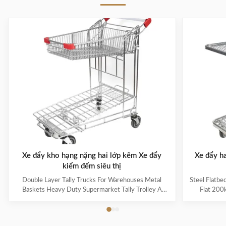
Xe đẩy kho hạng nặng hai lớp kẽm Xe đẩy
Xe đẩy h
kiểm đếm siêu thị
Double Layer Tally Trucks For Warehouses Metal
Steel Flatbe
Baskets Heavy Duty Supermarket Tally Trolley A
Flat 200
double layer tally trolley is a type of cart or trolley
Features U
that consists of two layers or shelves for carrying
elliptical t
items. It is often used in warehouses, retail stores, or
has strong