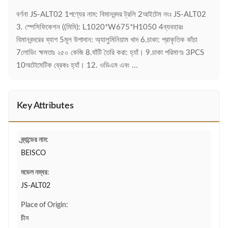
বর্ণনা JS-ALT02 1পণ্যের নাম: বিমানবন্দর ট্রলি 2আইটেম নংঃ JS-ALT02
3. স্পেসিফিকেশন ((মিমি): L1020*W675*H1050 4ব্যবহারঃ
বিমানবন্দরের ব্যাগ 5মূল উপাদান: অ্যালুমিনিয়াম খাদ 6.চাকা: প্রাকৃতিক কাঁচা
7লোডিং ক্ষমতাঃ ২৫০ কেজি 8.ঘাঁটি তৈরি করা: হ্যাঁ। 9.চাকা পরিমাণঃ 3PCS
10অটোমেটিক ব্রেকঃ হ্যাঁ। 12. ওডিএম এবং ...
Key Attributes
ব্র্যান্ডের নাম:
BEISCO
মডেল নম্বর:
JS-ALT02
Place of Origin:
চীন