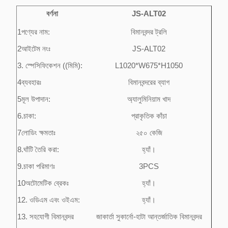
বর্ণনা
JS-ALT02
1পণ্যের নাম:
বিমানবন্দর ট্রলি
2আইটেম নংঃ
JS-ALT02
3. স্পেসিফিকেশন ((মিমি):
L1020*W675*H1050
4ব্যবহারঃ
বিমানবন্দরের ব্যাগ
5মূল উপাদান:
অ্যালুমিনিয়াম খাদ
6.চাকা:
প্রাকৃতিক কাঁচা
7লোডিং ক্ষমতাঃ
২৫০ কেজি
8.ঘাঁটি তৈরি করা:
হ্যাঁ।
9.চাকা পরিমাণঃ
3PCS
10অটোমেটিক ব্রেকঃ
হ্যাঁ।
12. ওডিএম এবং ওইএম:
হ্যাঁ।
13. সহযোগী বিমানবন্দর
জাকার্তা সুকার্নো-হাটা আন্তর্জাতিক বিমানবন্দর