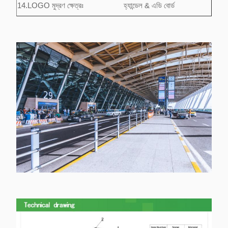
14.LOGO মুদ্রণ ক্ষেত্রঃ
হ্যান্ডেল & এডি বোর্ড