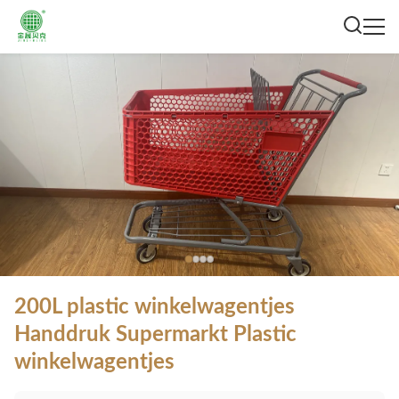
200L plastic winkelwagentjes
Handdruk Supermarkt Plastic
winkelwagentjes