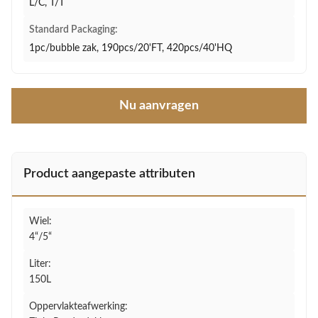
L/C, T/T
Standard Packaging:
1pc/bubble zak, 190pcs/20'FT, 420pcs/40'HQ
Nu aanvragen
Product aangepaste attributen
Wiel:
4“/5“
Liter:
150L
Oppervlakteafwerking: