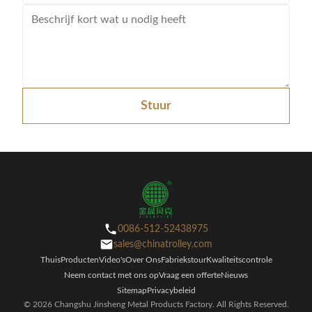
Stuur
0086-512-52438975
sales@chinatrolley.com
Thuis
Producten
Video's
Over Ons
Fabriekstour
Kwaliteitscontrole
Neem contact met ons op
Vraag een offerte
Nieuws
Sitemap
Privacybeleid
© 2026 Changshu Jinsheng Metal Products Factory. All Rights Reserved.