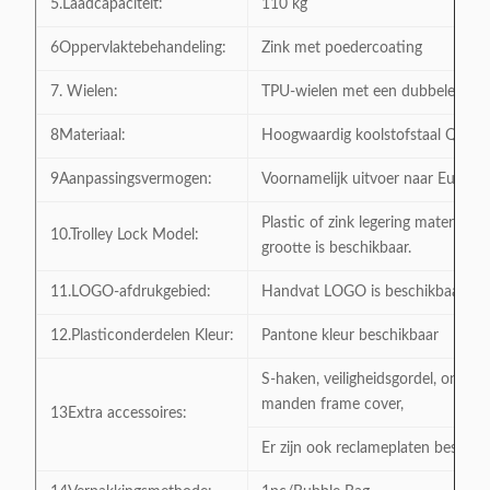
5.Laadcapaciteit:
110 kg
6Oppervlaktebehandeling:
Zink met poedercoating
7. Wielen:
TPU-wielen met een dubbele as v
8Materiaal:
Hoogwaardig koolstofstaal Q195
9Aanpassingsvermogen:
Voornamelijk uitvoer naar Europe
Plastic of zink legering materiaal 
10.Trolley Lock Model:
grootte is beschikbaar.
11.LOGO-afdrukgebied:
Handvat LOGO is beschikbaar
12.Plasticonderdelen Kleur:
Pantone kleur beschikbaar
S-haken, veiligheidsgordel, onder
manden frame cover,
13Extra accessoires:
Er zijn ook reclameplaten beschikb