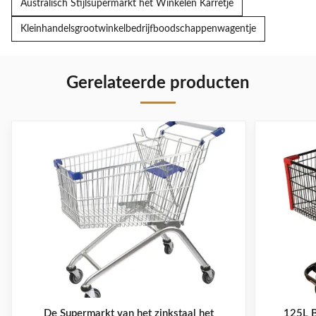
Australisch Stijlsupermarkt het Winkelen Karretje
Kleinhandelsgrootwinkelbedrijfboodschappenwagentje
Gerelateerde producten
De Supermarkt van het zinkstaal het
125L B