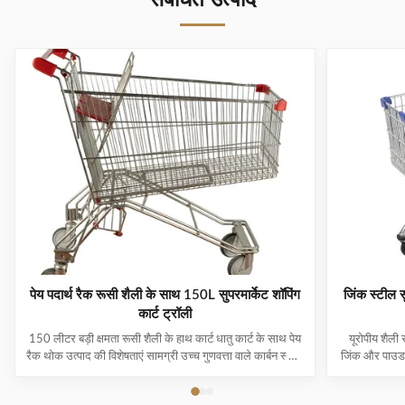
संबंधित उत्पाद
पेय पदार्थ रैक रूसी शैली के साथ 150L सुपरमार्केट शॉपिंग
जिंक स्टील स
कार्ट ट्रॉली
150 लीटर बड़ी क्षमता रूसी शैली के हाथ कार्ट धातु कार्ट के साथ पेय
यूरोपीय शैली स
रैक थोक उत्पाद की विशेषताएं सामग्री उच्च गुणवत्ता वाले कार्बन स्टील
जिंक और पाउडर 
Q195 का उपयोग करता है, जो उच्च गुणवत्ता और टिकाऊ है यूरोप
वाली टोकरी की
और मध्य पूर्व मुख्य निर्यात बाजार हैं, जो विभिन्न अवसरों के लिए
फोल्डिंग चाइल