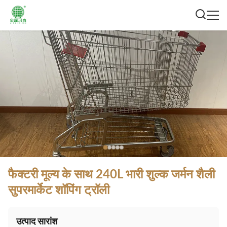
फैक्टरी मूल्य के साथ 240L भारी शुल्क जर्मन शैली
सुपरमार्केट शॉपिंग ट्रॉली
उत्पाद सारांश