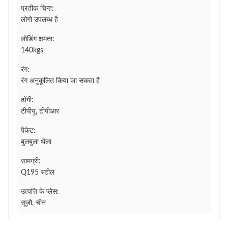
प्रतीक चिन्ह:
लोगो उपलब्ध है
लोडिंग क्षमता:
140kgs
रंग:
रंग अनुकूलित किया जा सकता है
ढोंगी:
टीपीयू, टीपीआर
पैकेट:
बुलबुला थैला
सामग्री:
Q195 स्टील
उत्पत्ति के प्लेस:
सूज़ौ, चीन