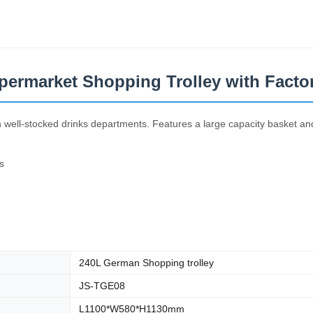
ermarket Shopping Trolley with Factor
h well-stocked drinks departments. Features a large capacity basket and
s
240L German Shopping trolley
JS-TGE08
L1100*W580*H1130mm