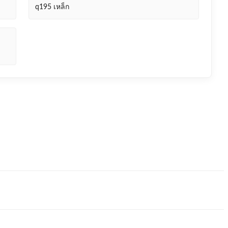
q195 เหล็ก