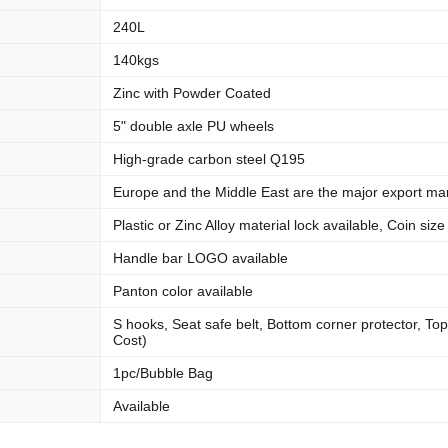
240L
140kgs
Zinc with Powder Coated
5" double axle PU wheels
High-grade carbon steel Q195
Europe and the Middle East are the major export ma
Plastic or Zinc Alloy material lock available, Coin size
Handle bar LOGO available
Panton color available
S hooks, Seat safe belt, Bottom corner protector, Top
Cost)
1pc/Bubble Bag
Available