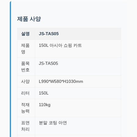
제품 사양
설명
JS-TAS05
제품
150L 아시아 쇼핑 카트
명
품목
JS-TAS05
번호
사양
L990*W580*H1030mm
리터
150L
적재
110kg
능력
표면
분말 코팅 아연
처리