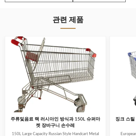
관련 제품
주류및음료 랙 러시아인 방식과 150L 슈퍼마
징크 스틸
켓 장바구니 손수레
150L Large Capacity Russian Style Handcart Metal
European