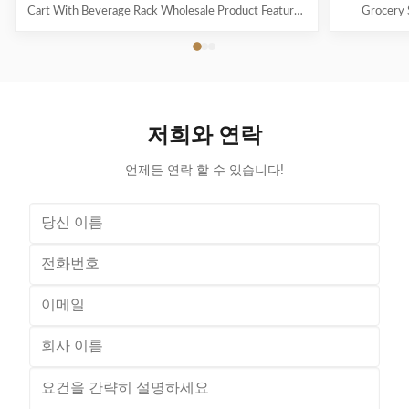
Cart With Beverage Rack Wholesale Product Features
Grocery 
The material uses high-quality carbon steel Q195,
Coating Pro
which is high-quality and durable Europe and the
metal mesh 
Middle East are the main export markets, suitable for
with a foldin
various occasions, such as grocery stores,
with the chi
supermarkets, and pharmacies Beautiful double-layer
cart can be
wire base frame with stronger load-bearing capacity
accommodate 
저희와 연락
With a storage foundation, free up more space
items. This c
Surface treatment, color, logo,
언제든 연락 할 수 있습니다!