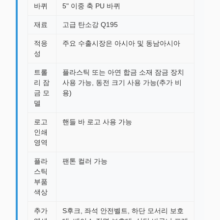
바퀴
5" 이중 축 PU 바퀴
재료
고급 탄소강 Q195
적응
주요 수출시장은 아시아 및 동남아시아
성
트롤
플라스틱 또는 아연 합금 소재 잠금 장치
리 잠
사용 가능, 동전 크기 사용 가능(추가 비
금 모
용)
델
로고
핸들 바 로고 사용 가능
인쇄
영역
플라
팬톤 컬러 가능
스틱
부품
색상
추가
S후크, 좌석 안전벨트, 하단 모서리 보호