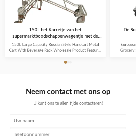
150L het Karretje van het
De Su
supermarktboodschappenwagentje met de
Russische Stijl van het Drankrek
Kruidenie
150L Large Capacity Russian Style Handcart Metal
European
Cart With Beverage Rack Wholesale Product Features
Grocery 
The material uses high-quality carbon steel Q195,
Coating Pro
which is high-quality and durable Europe and the
metal mesh 
Middle East are the main export markets, suitable for
with a foldin
various occasions, such as grocery stores,
with the chi
supermarkets, and pharmacies Beautiful double-layer
cart can be
wire base frame with stronger load-bearing capacity
accommodate 
Neem contact met ons op
With a storage foundation, free up more space
items. This c
Surface treatment, color, logo,
U kunt ons te allen tijde contacteren!