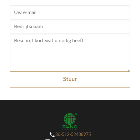
Stuur
86-512-52438975