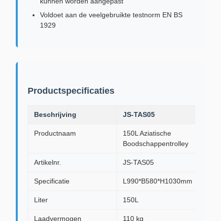
kunnen worden aangepast
Voldoet aan de veelgebruikte testnorm EN BS
1929
Productspecificaties
Beschrijving
JS-TAS05
Productnaam
150L Aziatische
Boodschappentrolley
Artikelnr.
JS-TAS05
Specificatie
L990*B580*H1030mm
Liter
150L
Laadvermogen
110 kg