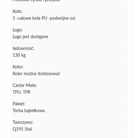
Powłoka cynku i proszku
Koło:
5 -calowe koła PU -podwójne osi
Logo:
Logo jest dostępne
ładowność:
130 kg
Kolor:
Kolor można dostosować
Caster Mate:
TPU, TPR
Pakiet:
Torba bąbelkowa
Tworzywo:
Q195 Stal