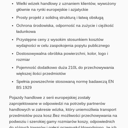
Wielki wózek handlowy z uznaniem klientów, wywożony
głównie na rynki europejskie i azjatyckie
Prosty projekt z solidną strukturą i łatwą obsługą
Ochrona środowiska, odporność na zużycie i ciężkość
ładunkowa
Przystępne ceny z wysokim stosunkiem kosztów
wydajności w celu zaspokojenia popytu publicznego
Dostosowywalna obróbka powierzchni, kolor, logo i
rozmiar
Pojemność dodatkowo duża 210L do przechowywania
większej ilości przedmiotów
Spełnia powszechnie stosowaną normę badawczą EN
BS 1929
Pojazdy handlowe z serii europejskiej zostały
zaprojektowane w odpowiedzi na potrzeby partnerów
handlowych w zakresie wózka, który uniemożliwia transport
przedmiotów poza kosz.Bez możliwości przechowywania na
podwoziu i szerokiej gamy rozmiarów koszy, odpowiednich
do różnych towarów i gałęzi przemysłuUdowodniono, że ich