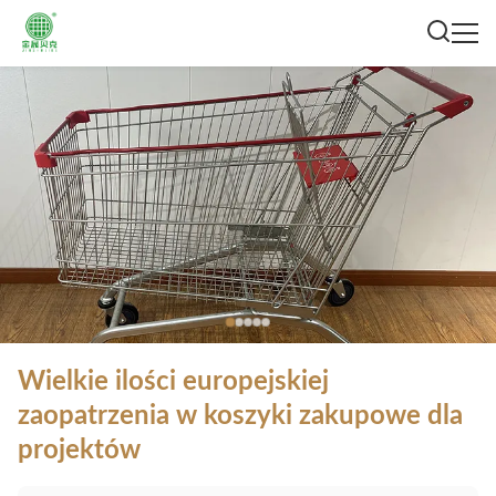
Wielkie ilości europejskiej
zaopatrzenia w koszyki zakupowe dla
projektów