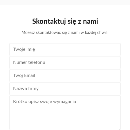
główne rynki eksportowe, odpowiednie na różne
składanemu 
okazje, takie jak ...
z r
Skontaktuj się z nami
Możesz skontaktować się z nami w każdej chwili!