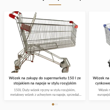
Wózek na zakupy do supermarketu 150 l ze
Wózek na 
stojakiem na napoje w stylu rosyjskim
cynkowe
150L Duży wózek ręczny w stylu rosyjskim,
Wózek n
metalowy wózek z uchwytem na napoje, sprzedaż
europejs
hurtowa Cechy produktu Materiał wykorzystuje
cynkowana 
wysokiej jakości stal węglową Q195, która jest
Koszyk:
wysokiej jakości i trwała Europa i Bliski Wschód to
zaproje