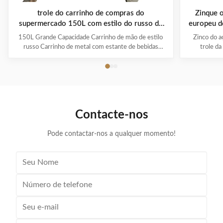
trole do carrinho de compras do
Zinque 
supermercado 150L com estilo do russo da
europeu d
cremalheira da bebida
150L Grande Capacidade Carrinho de mão de estilo
Zinco do a
russo Carrinho de metal com estante de bebidas
trole d
Características do produto O material utiliza aço
revestime
carbono de alta qualidade Q195, que é de alta
produto: Ces
qualidade e durável A Europa e o Médio Oriente são
projetado c
os principais mercados de exportação, adequados para
dobramento 
v...
Contacte-nos
Pode contactar-nos a qualquer momento!