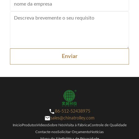
Enviar
86-512-52438975
sales@chinatrolley.com
Início
Produtos
Vídeos
Sobre Nós
Visita à Fábrica
Controle de Qualidade
Contacte-nos
Solicitar Orçamento
Notícias
Mapa do Site
Política de Privacidade