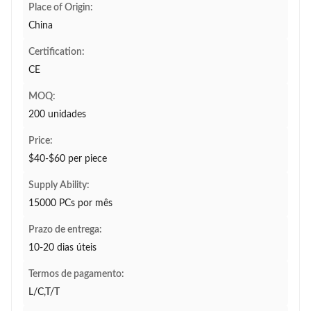
Place of Origin:
China
Certification:
CE
MOQ:
200 unidades
Price:
$40-$60 per piece
Supply Ability:
15000 PCs por mês
Prazo de entrega:
10-20 dias úteis
Termos de pagamento:
L/C,T/T