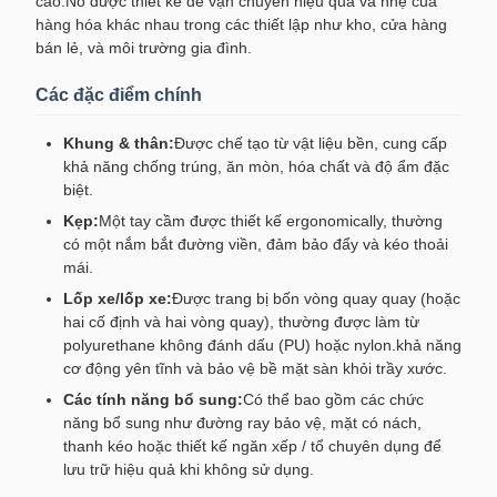
cao.Nó được thiết kế để vận chuyển hiệu quả và nhẹ của
hàng hóa khác nhau trong các thiết lập như kho, cửa hàng
bán lẻ, và môi trường gia đình.
Các đặc điểm chính
Khung & thân:
Được chế tạo từ vật liệu bền, cung cấp
khả năng chống trúng, ăn mòn, hóa chất và độ ẩm đặc
biệt.
Kẹp:
Một tay cầm được thiết kế ergonomically, thường
có một nắm bắt đường viền, đảm bảo đẩy và kéo thoải
mái.
Lốp xe/lốp xe:
Được trang bị bốn vòng quay quay (hoặc
hai cố định và hai vòng quay), thường được làm từ
polyurethane không đánh dấu (PU) hoặc nylon.khả năng
cơ động yên tĩnh và bảo vệ bề mặt sàn khỏi trầy xước.
Các tính năng bổ sung:
Có thể bao gồm các chức
năng bổ sung như đường ray bảo vệ, mặt có nách,
thanh kéo hoặc thiết kế ngăn xếp / tổ chuyên dụng để
lưu trữ hiệu quả khi không sử dụng.