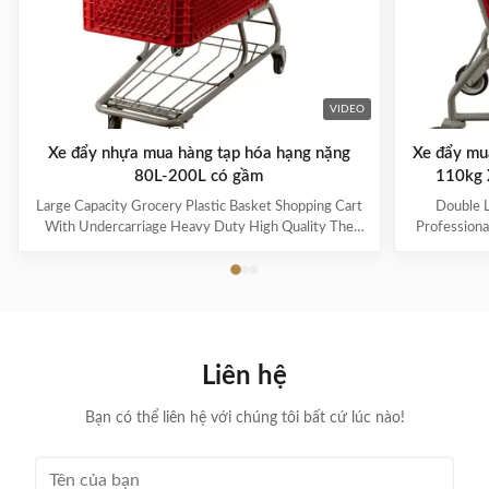
VIDEO
Xe đẩy nhựa mua hàng tạp hóa hạng nặng
Xe đẩy mua
80L-200L có gầm
110kg 
Large Capacity Grocery Plastic Basket Shopping Cart
Double L
With Undercarriage Heavy Duty High Quality The
Professiona
steel uses high-quality Q195 wire, which is durable
And High-
and heavy-duty. The specifications can be customized
Name: Pla
for capacities ranging from 60L to 240L. Suitable for
3.Specificat
many occasions, such as supermarkets, warehouses,
basket capa
grocery stores, pharmacies, etc. 60-100L cart is
5.Loading 
equipped with 4-inch PVC wheels, 125L-150L can be
Zinc and P
Liên hệ
equipped with 4-inch PU heavy-duty wheels, and
Wheels 8.Ma
180L and above can be
for s
Bạn có thể liên hệ với chúng tôi bất cứ lúc nào!