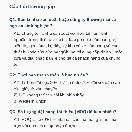
Câu hỏi thường gặp
Q1: Bạn là nhà sản xuất hoặc công ty thương mại và
bạn có kinh nghiệm?
A1: Chúng tôi là nhà sản xuất với hơn 18 năm kinh
nghiệm trong thiết bị siêu thị, bao gồm xe bán hàng, kệ
siêu thị, giỏ hàng, kệ dây, kệ kho và xe bán hàng,và các
thiết bị khác của cửa hàngChúng tôi cung cấp dịch vụ một
cửa và giải pháp bán lẻ cho tất cả khách hàng của chúng
tôi.
Q2: Thời hạn thanh toán là bao nhiêu?
A2: 1) Tiền đặt cọc 30% T / T, số dư 70% đối với bản sao
của giấy tờ vận chuyển.
2) L/C không thể thu hồi khi nhìn thấy.
3) Western Union.
Q3: Số lượng đặt hàng tối thiểu (MOQ) là bao nhiêu?
A3: MOQ là 1x20'FT container, các mặt hàng khác nhau
trộn với nhau là chấp nhận được.