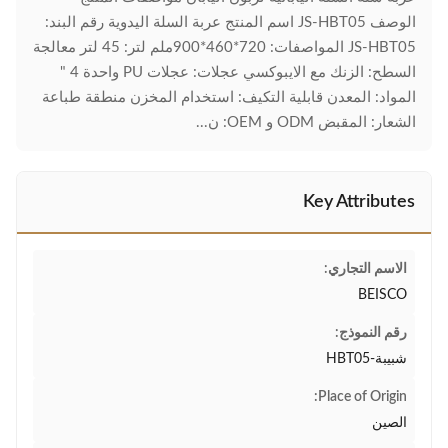
الوصف JS-HBT05 اسم المنتج عربة السلة اليدوية رقم البند:
JS-HBT05 المواصفات: 720*460*900ملم لتر: 45 لتر معالجة
السطح: الزنك مع الايبوكسي عجلات: عجلات PU واحدة 4 "
المواد: المعدن قابلية التكيف: استخدام المخزن منطقة طباعة
الشعار: المقبض ODM و OEM: ن...
Key Attributes
الاسم التجاري:
BEISCO
رقم النموذج:
شبيبة-HBT05
Place of Origin:
الصين