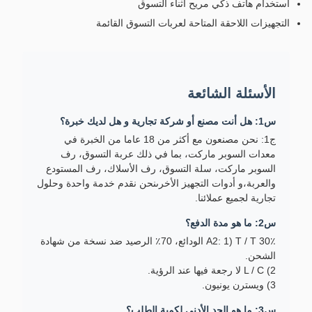
استخدام هاتف ذكي مريح أثناء التسوق
التجهيزات اللاحقة المتاحة لعربات التسوق القائمة
الأسئلة الشائعة
س1: هل أنت مصنع أو شركة تجارية و هل لديك خبرة؟
ج1: نحن مصنعون مع أكثر من 18 عاما من الخبرة في
معدات السوبر ماركت، بما في ذلك عربة التسوق، رف
السوبر ماركت، سلة التسوق، رف الأسلاك، رف المستودع
والعربة،و أدوات التجهيز الأخرىنحن نقدم خدمة واحدة وحلول
تجارية لجميع عملائنا.
س2: ما هو مدة الدفع؟
A2: 1) T / T 30٪ الودائع، 70٪ الرصيد ضد نسخة من شهادة
الشحن.
2) L / C لا رجعة فيها عند الرؤية.
3) ويسترن يونيون.
س3: ما هو الحد الأدنى لكمية الطلب؟