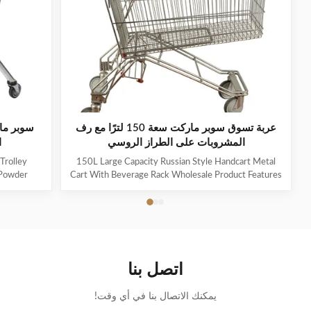
عربة تسوق سوبر ماركت سعة 150 لترًا مع رف
سوبر ما
المشروبات على الطراز الروسي
ا
Trolley
150L Large Capacity Russian Style Handcart Metal
 Powder
Cart With Beverage Rack Wholesale Product Features
le of the
The material uses high-quality carbon steel Q195,
 mesh, and
which is high-quality and durable Europe and the
em shopping
Middle East are the main export markets, suitable for
he shopping
various occasions, such as grocery stores,
 which can
supermarkets, and pharmacies Beautiful double-layer
or shopping
wire base frame with stronger load-bearing capacity
اتصل بنا
 categories
With a storage foundation, free up more space
Surface treatment, color, logo,
يمكنك الاتصال بنا في أي وقت!