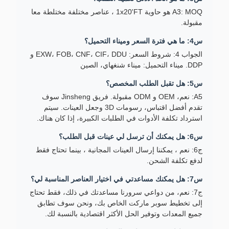
A3: MOQ هو حاوية 1x20'FT ، عناصر مختلفة مختلطة معا
مقبولة.
س4: ما هي فترة السعر وميناء التحميل؟
الجواب 4: شروط السعر: EXW، FOB، CNF، CIF، DDU و
DDP. ميناء التحميل: ميناء شنغهاي، الصين
س5: هل تقبل الطلب المخصص؟
A5: نعم، OEM و ODM مقبولة. فريق Jinsheng سوف
تقدم أفضل اقتباس، رسومات 3D وجعل العينات. سيتم
استرداد تكلفة الأدوات في الطلبات الكبيرة، إذا كان هناك.
س6: هل يمكنك أن ترسل لي عينات قبل الطلب؟
ج6: نعم ، يمكننا إرسال العينات المجانية ، بينما تحتاج فقط
لدفع تكلفة الشحن.
س7: هل يمكنك مساعدتي في اختيار العناصر المناسبة لي؟
ج7: نعم، من دواعي سرورنا مساعدتك في ذلك، فقط تحتاج
إلى تخطيط سوبر ماركت الخاص بك، ونحن سوف تطابق
جميع المعدات وتوفير الحل الأكثر اقتصادية بالنسبة لك.