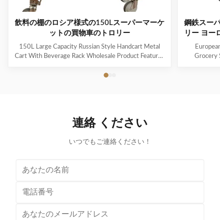
飲料の棚のロシア様式の150Lスーパーマーケ
鋼鉄スーパ
ットの買物車のトロリー
リー ヨー
150L Large Capacity Russian Style Handcart Metal
European
Cart With Beverage Rack Wholesale Product Features
Grocery 
The material uses high-quality carbon steel Q195,
Coating Pro
which is high-quality and durable Europe and the
metal mesh 
Middle East are the main export markets, suitable for
with a foldin
various occasions, such as grocery stores,
with the chi
supermarkets, and pharmacies Beautiful double-layer
cart can be
wire base frame with stronger load-bearing capacity
accommodate 
連絡 ください
With a storage foundation, free up more space
items. This c
Surface treatment, color, logo,
いつでもご連絡ください！