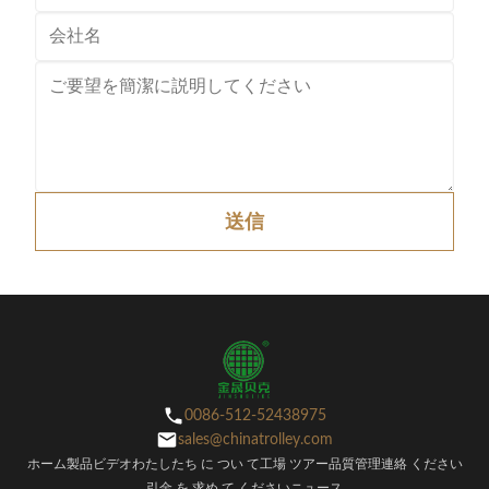
送信
0086-512-52438975
sales@chinatrolley.com
ホーム
製品
ビデオ
わたしたち に つい て
工場 ツアー
品質管理
連絡 ください
引金 を 求め て ください
ニュース