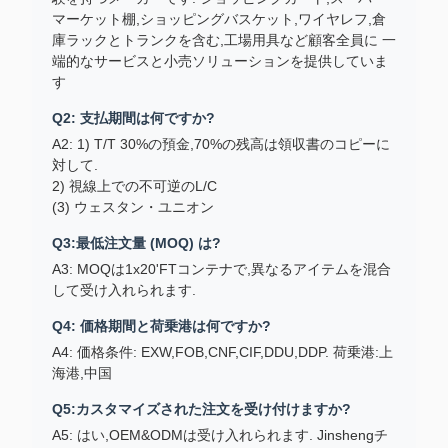
マーケット棚,ショッピングバスケット,ワイヤレフ,倉
庫ラックとトランクを含む,工場用具など顧客全員に 一
端的なサービスと小売ソリューションを提供していま
す
Q2: 支払期間は何ですか?
A2: 1) T/T 30%の預金,70%の残高は領収書のコピーに
対して.
2) 視線上での不可逆のL/C
(3) ウェスタン・ユニオン
Q3:最低注文量 (MOQ) は?
A3: MOQは1x20'FTコンテナで,異なるアイテムを混合
して受け入れられます.
Q4: 価格期間と荷乗港は何ですか?
A4: 価格条件: EXW,FOB,CNF,CIF,DDU,DDP. 荷乗港:上
海港,中国
Q5:カスタマイズされた注文を受け付けますか?
A5: はい,OEM&ODMは受け入れられます. Jinshengチ