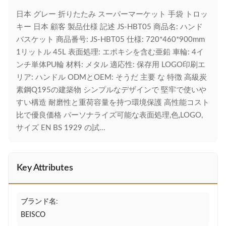
日本 グレー 折りたたみ スーパーマーケット 手袋 トロッ
キー 日本 顧客 製品仕様 記述 JS-HBT05 商品名: ハンド
バスケット 商品番号: JS-HBT05 仕様: 720*460*900mm
1リットル 45L 表面処理: エポキシを含む亜鉛 車輪: 4イ
ンチ単体PU輪 材料: メタル 適応性: 保存用 LOGO印刷エ
リア: ハンドル ODMとOEM: そうだ 主要 な 特徴 高級炭
素鋼Q195の建築物 シンプルなデザインで 堅牢で使いや
すい構造 耐磨性と重荷容量を持つ環境保護 高性能コスト
比で優良価格 パーソナライズ可能な表面処理,色,LOGO,
サイズ EN BS 1929 の試...
Key Attributes
ブランド名:
BEISCO