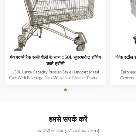
पेय पदार्थ रैक रूसी शैली के साथ 150L सुपरमार्केट शॉपिंग
जिंक स्टील स
कार्ट ट्रॉली
150L Large Capacity Russian Style Handcart Metal
European
Cart With Beverage Rack Wholesale Product Features
Grocery 
The material uses high-quality carbon steel Q195,
Coating Pro
which is high-quality and durable Europe and the
metal mesh 
Middle East are the main export markets, suitable for
with a foldin
various occasions, such as grocery stores,
with the chi
supermarkets, and pharmacies Beautiful double-layer
cart can be
wire base frame with stronger load-bearing capacity
accommodate 
हमसे संपर्क करें
With a storage foundation, free up more space
items. This c
Surface treatment, color, logo,
आप किसी भी समय हमसे संपर्क कर सकते हैं!