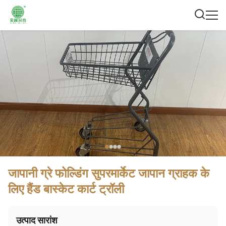
जापानी ग्रे फोल्डिंग सुपरमार्केट जापान ग्राहक के
लिए हैंड बास्केट कार्ट ट्रॉली
उत्पाद सारांश