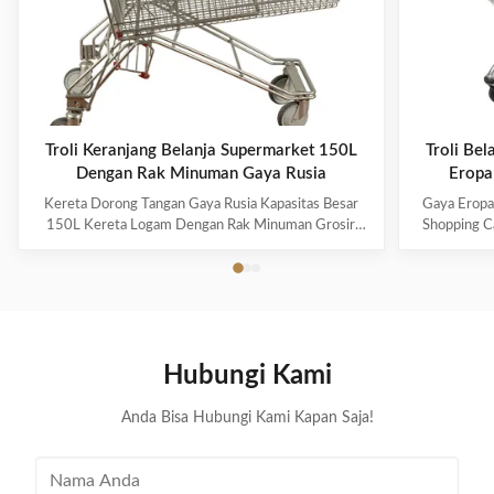
Troli Keranjang Belanja Supermarket 150L
Troli Be
Dengan Rak Minuman Gaya Rusia
Eropa
Kereta Dorong Tangan Gaya Rusia Kapasitas Besar
Gaya Eropa
150L Kereta Logam Dengan Rak Minuman Grosir
Shopping Ca
Fitur Produk Bahannya menggunakan baja karbon
Produk: K
Q195 berkualitas tinggi, yang berkualitas tinggi dan
dirancang de
tahan lama Eropa dan Timur Tengah adalah pasar
lipat, ti
ekspor utama, cocok untuk berbagai kesempatan,
Kapasitas
seperti toko ...
Hubungi Kami
Anda Bisa Hubungi Kami Kapan Saja!