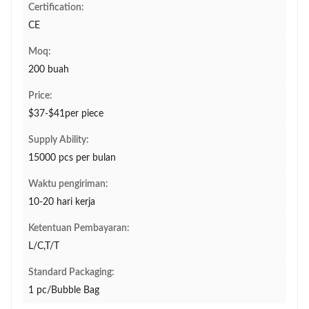
Certification:
CE
Moq:
200 buah
Price:
$37-$41per piece
Supply Ability:
15000 pcs per bulan
Waktu pengiriman:
10-20 hari kerja
Ketentuan Pembayaran:
L/C,T/T
Standard Packaging:
1 pc/Bubble Bag