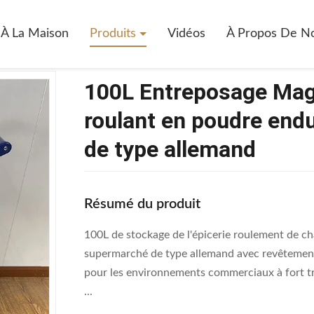
0L Entreposage Magasin D'épicerie Chariot Roulant En Poudre Enduit E
À La Maison
Produits
Vidéos
À Propos De N
100L Entreposage Maga
roulant en poudre endu
de type allemand
Résumé du produit
100L de stockage de l'épicerie roulement de ch
supermarché de type allemand avec revêtement 
pour les environnements commerciaux à fort tr
...