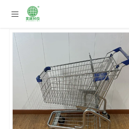
À La Maison
>
Produits
>
chariot de achat à supermarché
>
10