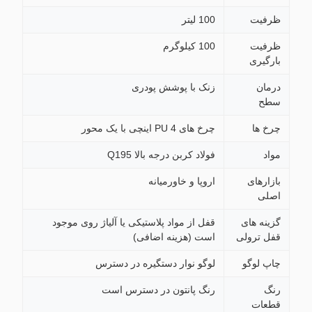
ظرفیت
100 لیتر
ظرفیت
100 کيلوگرم
بارگیری
درمان
زنک با پوشش پودری
سطح
چرخ ها
چرخ های PU 4 اینچی با یک محور
مواد
فولاد کربن درجه بالا Q195
بازارهای
اروپا و خاورمیانه
اصلی
گزینه های
قفل از مواد پلاستیکی یا آلیاژ روی موجود
قفل ترولی
است (هزینه اضافی)
چاپ لوگو
لوگو نوار دستگیره در دسترس
رنگ
رنگ پانتون در دسترس است
قطعات