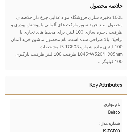
خلاصه محصول
100L ذخیره سازی فروشگاه مواد غذایی چرخ دار خلاصه ی
محصول سبد خرید سوپرمارکت های آلمانی با پوشش پودری و
ظرفیت ذخیره سازی 100 لیتر، برای محیط های تجاری با
ترافیک بالا طراحی شده است. نام محصول ماشین خرید آلمان
100 لیتری ماده شماره JS-TGE03 مشخصات
L845*W520*H985mm ظرفیت 100 لیتر ظرفیت بارگیری
100 کيلوگر...
Key Attributes
نام تجاری:
Beisco
شماره مدل:
JS-TGE03