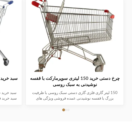
چرخ دستی خرید 150 لیتری سوپرمارکت با قفسه
سبد خرید 
نوشیدنی به سبک روسی
150 لیتر گاری فلزی گاری دستی سبک روسی با ظرفیت
سبد خرید 
بزرگ با قفسه نوشیدنی عمده فروشی ویژگی های
سبد خرید 
محصول این ماده از فولاد کربنی با کیفیت بالا Q195
سبد: سبک
استفاده می کند که با کیفیت و بادوام است اروپا و
است و با ص
خاورمیانه بازارهای اصلی صادراتی هستند که برای
مناسبت های مختلف مانند خواربار فروشی ها،
240 ل
سوپرمارکت ها و داروخانه ها ...