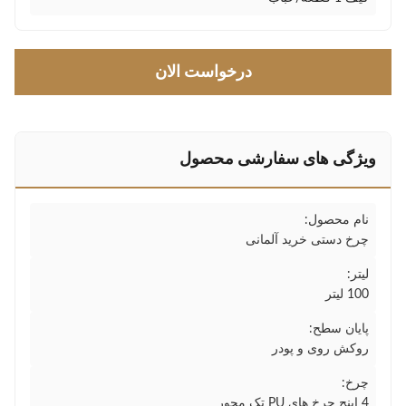
درخواست الان
ویژگی های سفارشی محصول
نام محصول:
چرخ دستی خرید آلمانی
لیتر:
100 لیتر
پایان سطح:
روکش روی و پودر
چرخ:
4 اینچ چرخ های PU تک محور