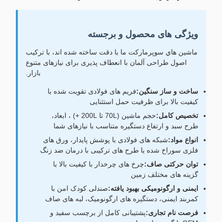
ویژگی های محصول و برجسته
ماشين هاي سوپرمارکت ما با دقت ساخته شده اند، با ترکیب
اصول طراحی آلمان با انعطاف پذیری برای نیازهای متنوع
بازار.
ساخت و ساز سنگین:
فریم های فولادی تقویت شده با
کیفیت بالا برای ظرفیت حمل استثنایی
تخصیص کامل:
حجم ماشین (70L تا 200L +) ، ابعاد،
طرح سبد و ارتفاع دستگیره متناسب با نیازهای شما
انواع مواد:
شبکه های فولادی با پوشش پایدار، ورق های
فلزی سوراخ شده یا طرح های ترکیبی با درمان ضد زنگ
توان حرکتی صاف:
چرخ های چرخدار با کیفیت بالا با
گزینه های مختلف زمین
ایمنی و ارگونومیکی بهبود یافته:
صندلی کودک امن با
کمربند ایمنی، دستگیره های ارگونومیک، لبه های صاف
فرصت نام تجاری:
پشتیبانی کامل از برچسب سفید و