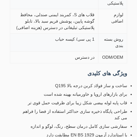
پلاستیکی
لوازم
قلاب های S، کمربند ایمنی صندلی، محافظ
اضافی
گوشه پایین، پوشش فریم سبد بالا، تابلو
پلاستیکی تبلیغاتی در دسترس (هزینه اضافی)
روش بسته
1 پی سی/ کیسه حباب
بندی
ODM/OEM
در دسترس
ویژگی های کلیدی
ساخت و ساز فولاد کربن درجه بالا Q195
برای بازارهای اروپا و خاورمیانه بهینه شده است
قاب پایه لوله بیضی شکل زیبا برای ظرفیت حمل قوی تر
طراحی پایگاه ذخیره سازی حداکثر استفاده از فضا را فراهم
می کند
سفارشی سازی کامل درمان سطح، رنگ، لوگو و اندازه
با استاندارد آزمون EN BS 1929 مطابقت دارد