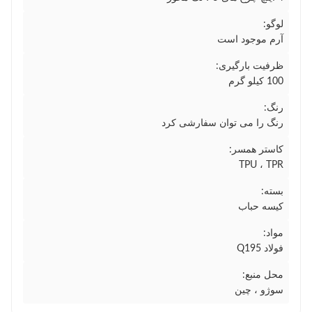
لوگو:
آرم موجود است
ظرفیت بارگیری:
100 کیلو گرم
رنگ:
رنگ را می توان سفارشی کرد
کاستر همسر:
TPU ، TPR
بسته:
کیسه حباب
مواد:
فولاد Q195
محل منبع:
سوژو ، چین