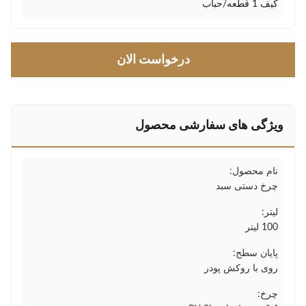
کیف 1 قطعه/حباب
درخواست الان
ویژگی های سفارشی محصول
نام محصول:
چرخ دستی سبد
لیتر:
100 لیتر
پایان سطح:
روی با روکش پودر
چرخ: