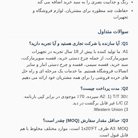
رنگ و جذابیت بصری را به سبد خرید اضافه می کند
حفاظت چند منظوره برای مشتریان، لوازم فروشگاه و
تجهیزات
سوالات متداول
Q1: آیا سازنده یا شرکت تجاری هستید و آیا تجربه دارید؟
A1: ما تولید کننده با بیش از 18 سال تجربه در تجهیزات
سوپرمارکت، از جمله چرخ دستی خرید، قفسه سوپرمارکت،
سبد خرید، قفسه سیمی، قفسه و چرخ دستی انبار و سایر
اتصالات فروشگاه هستیم. ما خدمات یک مرحله ای و راه حل
های خرده فروشی را برای همه مشتریان خود ارائه می دهیم.
Q2: مدت پرداخت چیست؟
A2: 1) T/T 30٪ سپرده، 70٪ موجودی در برابر کپی بارنامه.
2) L/C غیر قابل برگشت در دید.
3) Western Union.
Q3: حداقل مقدار سفارش (MOQ) چقدر است؟
A3: MOQ ظرف 1x20'FT است، موارد مختلف مخلوط با هم
قابل قبول است.