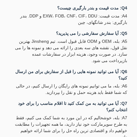
Q4: مدت قیمت و بندر بارگیری چیست؟
A4: مدت قیمت: EXW، FOB، CNF، CIF، DDU و DDP. بندر
بارگیری: بندر شانگهای، چین
Q5: آیا سفارش سفارشی را می پذیرید؟
A5: بله، OEM و ODM قابل قبول است. تیم Jinsheng بهترین
نقل قول، نقشه های سه بعدی را ارائه می دهد و نمونه ها را می
سازد. در صورت وجود، هزینه ابزار در سفارشات عمده
بازپرداخت می شود.
Q6: آیا می توانید نمونه هایی را قبل از سفارش برای من ارسال
کنید؟
A6: بله، ما می توانیم نمونه های رایگان را ارسال کنیم، در حالی
که شما فقط باید هزینه حمل و نقل را بپردازید.
Q7: آیا می توانید به من کمک کنید تا اقلام مناسب را برای خود
انتخاب کنم؟
A7: بله، خوشحالیم که در این مورد به شما کمک می کنیم، فقط
به طرح سوپرمارکت خود نیاز دارید، ما همه تجهیزات را مطابقت
خواهیم داد و اقتصادی ترین راه حل را برای شما ارائه خواهیم