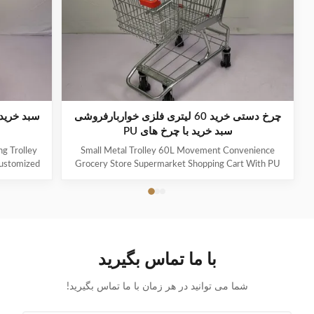
چرخ دستی خرید 60 لیتری فلزی خواربارفروشی
سبد خرید با چرخ های PU
Small Metal Trolley 60L Movement Convenience
ustomized
Grocery Store Supermarket Shopping Cart With PU
ade carbon
Wheels As a first impression and a constant
shopping
companion in the store, Jinsheng shopping trolleys are
st markets
brand ambassadors and an important image factor.
y shopping
Available in a whole range of variants, they are
ear
exceptionally good at making shopping easier and
orable
more enjoyable for customers. Used reliably millions
با ما تماس بگیرید
 public
of times: from the world’s largest manufacturer of
,wheels of
shopping trolleys. Product Features
شما می توانید در هر زمان با ما تماس بگیرید!