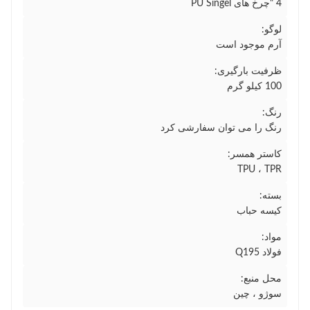
4 "چرخ های PU Singel
لوگو:
آرم موجود است
ظرفیت بارگیری:
100 کیلو گرم
رنگ:
رنگ را می توان سفارشی کرد
کاستر همسر:
TPU ، TPR
بسته:
کیسه حباب
مواد:
فولاد Q195
محل منبع:
سوژو ، چین