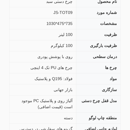
نام محصول
چرخ دستی سبد
شماره مورد
JS-TOT09
مشخصات
735*475*1030
ظرفیت
100 لیتر
ظرفیت بارگیری
100 کیلوگرم
درمان سطحی
روی با پوشش پودری
چرخ ها
چرخ های PU تک 4 اینچی
مواد
فولاد: Q195 و پلاستیک
سازگاری
بازار جهانی
مدل قفل چرخ دستی
آلیاژ روی و پلاستیک PC موجود
است (قیمت اضافی)
منطقه چاپ لوگو
دسته
لوازم جانبی اضافی
گزینه های سفارشی در دسترس