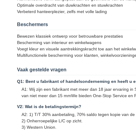
Optimale overdracht van duwkrachten en stuwkrachten
Verbeterd hanteerplezier, zelfs met volle lading
Beschermers
Bewezen klassiek ontwerp voor betrouwbare prestaties
Bescherming van interieur en winkelwagens
Voegt kleur en visuele aantrekkingskracht toe aan het winkel
Multifunctionele bescherming voor klanten, winkelvoorzienin
Vaak gestelde vragen
Q1: Bent u fabrikant of handelsonderneming en heeft u e
A1: Wij zijn een fabrikant met meer dan 18 jaar ervaring 
van niet meer dan 15 mmWe bieden One-Stop Service en Ret
V2: Wat is de betalingstermijn?
A2: 1) T/T 30% aanbetaling, 70% saldo tegen kopie van de v
2) Onherroepelijke L/C op zicht.
3) Western Union.