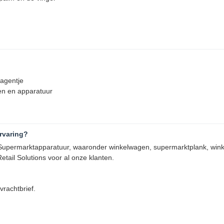
wagentje
gen en apparatuur
rvaring?
in Supermarktapparatuur, waaronder winkelwagen, supermarktplank, win
ail Solutions voor al onze klanten.
rachtbrief.