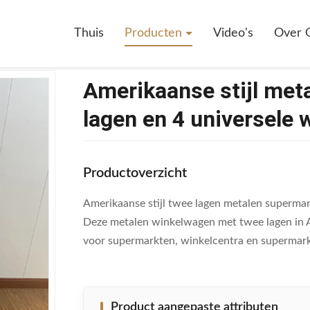
e Stijl Metalen Winkelwagen Met Twee Lagen En 4 Universele Wielen
Thuis
Producten
Video's
Over 
Amerikaanse stijl met
lagen en 4 universele 
Productoverzicht
Amerikaanse stijl twee lagen metalen superma
Deze metalen winkelwagen met twee lagen in Am
voor supermarkten, winkelcentra en supermark
Product aangepaste attributen