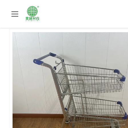
Thuis
>
Producten
>
Metaal het winkelen karretje
>
Amerikaans