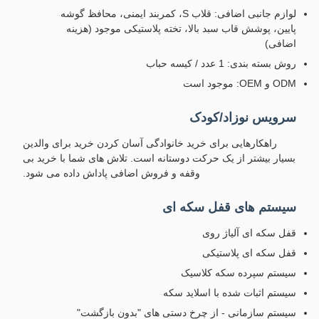
لوازم جانبی اضافی: قلاب S، کمربند ایمنی، محافظ گوشه
پایین، پوشش قاب سبد بالا، تخته پلاستیکی موجود (هزینه
اضافی)
روش بسته بندی: 1 عدد / کیسه حباب
ODM و OEM: موجود است
سرویس نوزاد/کودک
راهکارهایی برای خرید خانوادگی آسان کردن خرید برای والدین
بسیار بیشتر از یک حرکت دوستانه است. تلاش های شما با خرید بی
وقفه و فروش اضافی پاداش داده می شود.
سیستم های قفل سکه ای
قفل سکه ای آلیاژ روی
قفل سکه ای پلاستیکی
سیستم سپرده سکه کلاسیک
سیستم اثبات شده با اسلاید سکه
سیستم سازمانی - از چرخ دستی های "بدون بازگشت"