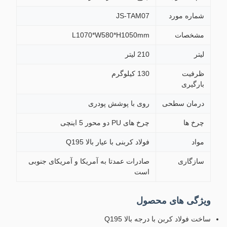
شماره مورد
JS-TAM07
مشخصات
L1070*W580*H1050mm
لیتر
210 لیتر
ظرفیت
130 کیلوگرم
بارگیری
درمان سطحی
روی با پوشش پودری
چرخ ها
چرخ های PU دو محور 5 اینچی
مواد
فولاد کربنی با عیار بالا Q195
سازگاری
صادرات عمدتا به آمریکا و آمریکای جنوبی
است
ویژگی های محصول
ساخت فولاد کربن با درجه بالا Q195