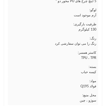
5 اینچ چرخ های PU محور دو "
لوگو:
آرم موجود است
ظرفیت بارگیری:
130 کیلوگرم
رنگ:
رنگ را می توان سفارشی کرد
کاستر همسر:
TPU ، TPR
بسته:
کیسه حباب
مواد:
فولاد Q195
محل منبع:
سوژو ، چین