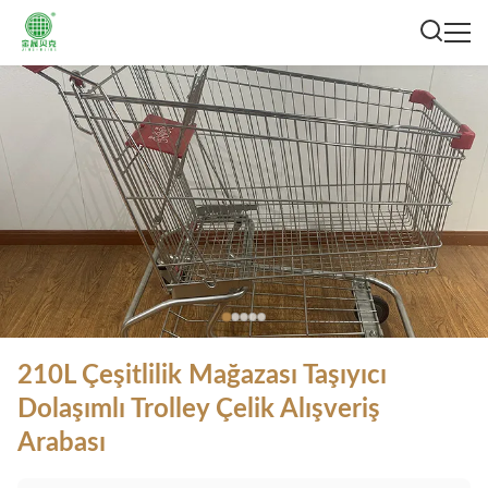
210L Çeşitlilik Mağazası Taşıyıcı
Dolaşımlı Trolley Çelik Alışveriş
Arabası