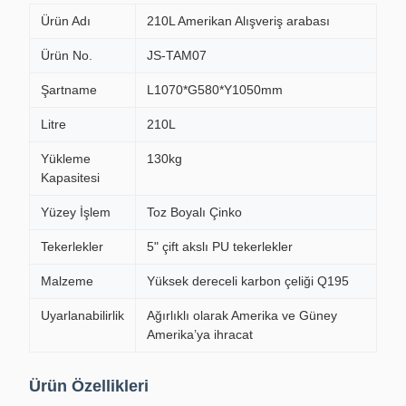
Ürün Adı
210L Amerikan Alışveriş arabası
Ürün No.
JS-TAM07
Şartname
L1070*G580*Y1050mm
Litre
210L
Yükleme
130kg
Kapasitesi
Yüzey İşlem
Toz Boyalı Çinko
Tekerlekler
5" çift akslı PU tekerlekler
Malzeme
Yüksek dereceli karbon çeliği Q195
Uyarlanabilirlik
Ağırlıklı olarak Amerika ve Güney
Amerika’ya ihracat
Ürün Özellikleri