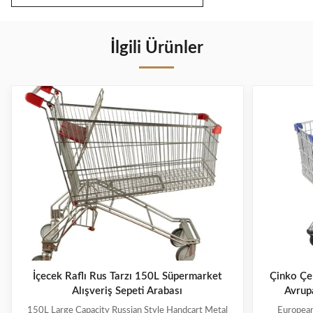
İlgili Ürünler
İçecek Raflı Rus Tarzı 150L Süpermarket
Çinko Çel
Alışveriş Sepeti Arabası
Avrupa
150L Large Capacity Russian Style Handcart Metal
European