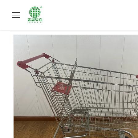
หน้าแรก
>
ผลิตภัณฑ์
>
รถเข็นซุปเปอร์มาร์เก็ต
>
210L Variety S