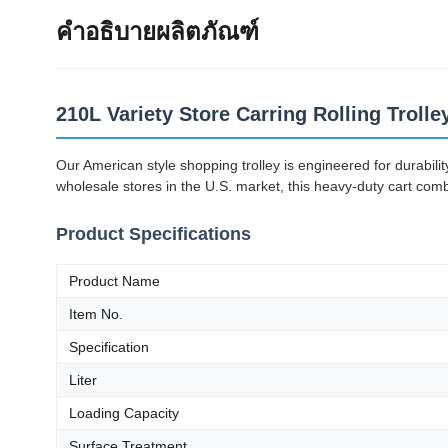
คำอธิบายผลิตภัณฑ์
210L Variety Store Carring Rolling Troll
Our American style shopping trolley is engineered for durabil
wholesale stores in the U.S. market, this heavy-duty cart com
Product Specifications
Product Name
Item No.
Specification
Liter
Loading Capacity
Surface Treatment