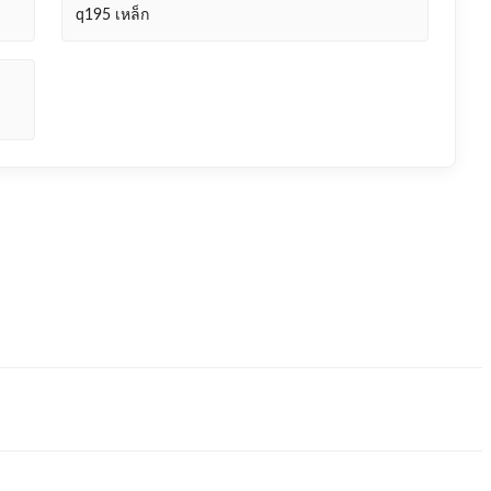
q195 เหล็ก