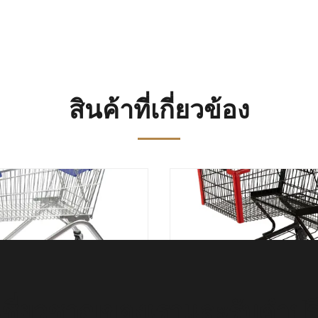
สินค้าที่เกี่ยวข้อง
เปอร์มาร์เก็ตเหล็กสังกะสีรถ
รถเข็นช็อปปิ้งโลหะสีดำน้
นขายของชำสไตล์ยุโรป
125 ลิตร รถเข็นขายของ
1929
ู้เชี่ยวชาญของเราและรับคำปร