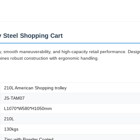
ey Steel Shopping Cart
ity, smooth maneuverability, and high-capacity retail performance. Desi
bines robust construction with ergonomic handling.
210L American Shopping trolley
JS-TAM07
L1070*W580*H1050mm
210L
130kgs
Zinc with Powder Coated